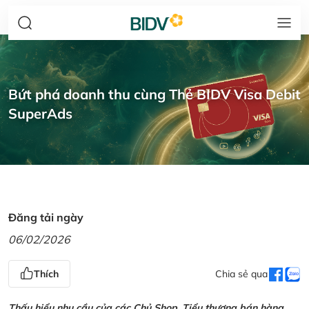
Bứt phá doanh thu cùng Thẻ BIDV Visa Debit
SuperAds
Đăng tải ngày
06/02/2026
Thích
Chia sẻ qua
Thấu hiểu nhu cầu của các Chủ Shop, Tiểu thương bán hàng