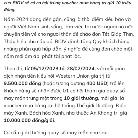
của BIDV sẽ có cơ hội trúng voucher mua hàng trị giá 10 triệu
đồng.
Năm 2024 đang đến gần, cũng là thời điểm kiều bào và
người Việt Nam sinh sống, làm việc tại nước ngoài nô nức
chuyển tiền về cho người thân để chào đón Tết Giáp Thìn.
Thấu hiểu nhu cầu đó, BIDV dành tặng Quý khách hàng
những phần quà hấp dẫn, ý nghĩa để cùng đón chào một
năm mới ấm áp, phát tài phát lộc.
Theo đó,
từ 05/12/2023 tới 28/02/2024
, với mỗi giao
dịch nhận tiền kiều hối Western Union giá trị từ
9.500.000 đồng
(hoặc tương đương
400 USD
) trở lên,
khách hàng sẽ nhận được 01 cơ hội tham gia quay số
may mắn trúng một trong
10 giải thưởng
, mỗi giải là
voucher mua hàng tại hệ thống Thế giới Di động, Điện
máy Xanh, Bách hóa Xanh, nhà thuốc An Khang trị giá
10.000.000 đồng/giải
.
Cơ cấu giải thưởng quay số may mắn như sau: