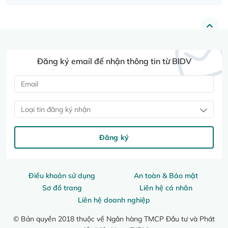
Đăng ký email để nhận thông tin từ BIDV
Loại tin đăng ký nhận
Đăng ký
Điều khoản sử dụng
An toàn & Bảo mật
Sơ đồ trang
Liên hệ cá nhân
Liên hệ doanh nghiệp
© Bản quyền 2018 thuộc về Ngân hàng TMCP Đầu tư và Phát