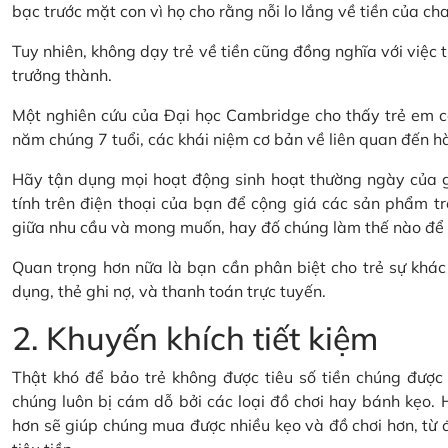
bạc trước mặt con vì họ cho rằng nỗi lo lắng về tiền của cha
Tuy nhiên, không dạy trẻ về tiền cũng đồng nghĩa với việc t
trưởng thành.
Một nghiên cứu của Đại học Cambridge cho thấy trẻ em có
năm chúng 7 tuổi, các khái niệm cơ bản về liên quan đến hành
Hãy tận dụng mọi hoạt động sinh hoạt thường ngày của gi
tính trên điện thoại của bạn để cộng giá các sản phẩm tr
giữa nhu cầu và mong muốn, hay đố chúng làm thế nào để ti
Quan trọng hơn nữa là bạn cần phân biệt cho trẻ sự khác 
dụng, thẻ ghi nợ, và thanh toán trực tuyến.
2. Khuyến khích tiết kiệm
Thật khó để bảo trẻ không được tiêu số tiền chúng được t
chúng luôn bị cám dỗ bởi các loại đồ chơi hay bánh kẹo. H
hơn sẽ giúp chúng mua được nhiều kẹo và đồ chơi hơn, từ đó