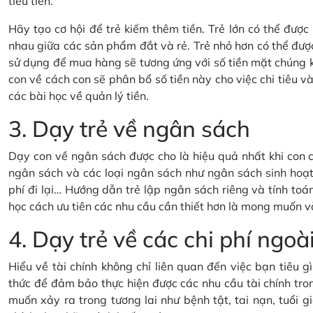
tiêu tiền.
Hãy tạo cơ hội để trẻ kiếm thêm tiền. Trẻ lớn có thể đượ
nhau giữa các sản phẩm đắt và rẻ. Trẻ nhỏ hơn có thể đượ
sử dụng để mua hàng sẽ tương ứng với số tiền mặt chúng 
con về cách con sẽ phân bổ số tiền này cho việc chi tiêu và 
các bài học về quản lý tiền.
3. Dạy trẻ về ngân sách
Dạy con về ngân sách được cho là hiệu quả nhất khi con c
ngân sách và các loại ngân sách như ngân sách sinh hoạt 
phí đi lại… Hướng dẫn trẻ lập ngân sách riêng và tính toán
học cách ưu tiên các nhu cầu cần thiết hơn là mong muốn v
4. Dạy trẻ về các chi phí ng
Hiểu về tài chính không chỉ liên quan đến việc bạn tiêu 
thức để đảm bảo thực hiện được các nhu cầu tài chính tron
muốn xảy ra trong tương lai như bệnh tật, tai nạn, tuổi gi