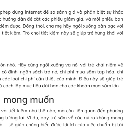
c phép dùng internet để so sánh giá và phân biệt sự khác
c hướng dẫn để cắt các phiếu giảm giá, và mỗi phiếu bạn
kiếm được. Đồng thời, cha mẹ hãy ngồi xuống bàn bạc với
tiết kiệm. Trò chơi tiết kiệm này sẽ giúp trẻ hứng khởi với
òn nhỏ. Hãy cùng ngồi xuống và nói với trẻ khái niệm về
cố định, ngân sách trả nợ, chi phí mua sắm tạp hóa, chi
 các loại chi phí cần thiết của mình. Điều này sẽ giúp trẻ
à cách lập mục tiêu dài hạn cho các khoản mua sắm lớn.
oài mong muốn
gì và tiết kiệm như thế nào, mà còn liên quan đến phương
g tương lai. Ví dụ, dạy trẻ sớm về các rủi ro không mong
à…. sẽ giúp chúng hiểu được lợi ích của việc chuẩn bị tài