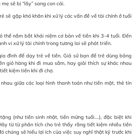
 mẹ sẽ bị “lây” sang con cái.
rẻ sẽ gặp khó khăn khi xử lý các vấn đề về tài chính ở tuổi
 thể nắm bắt khái niệm cơ bản về tiền khi 3-4 tuổi. Đến
 vi xử lý tài chính trong tương lai sẽ phát triển.
a đình để dạy trẻ về tiền. Giả sử bạn để trẻ dùng bảng
ên giỏ hàng khi đi mua sắm, hay giải thích sự khác nhau
ết kiệm tiền khi đi chợ.
nhau giữa các loại hình thanh toán như tiền mặt, thẻ tín
ặng (như tiền sinh nhật, tiền mừng tuổi….), đặc biệt khi
ãy từ từ phân tích cho trẻ thấy rằng tiết kiệm nhiều tiền
 chúng sẽ hiểu lợi ích của việc suy nghĩ thật kỹ trước khi