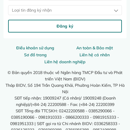
Loại tin đăng ký nhận
Đăng ký
Điều khoản sử dụng
An toàn & Bảo mật
Sơ đồ trang
Liên hệ cá nhân
Liên hệ doanh nghiệp
© Bản quyền 2018 thuộc về Ngân hàng TMCP Đầu tư và Phát
triển Việt Nam (BIDV)
Tháp BIDV, Số 194 Trần Quang Khải, Phường Hoàn Kiếm, TP Hà
Nội
SĐT tiếp nhận: 19009247 (Cá nhân)/ 19009248 (Doanh
nghiệp)/(+84-24) 22200588 - Fax: (+84-24) 22200399
SĐT Tổng đài TTCSKH: 02422200588 - 0385290066 -
0385190066 - 0981910333 - 0866200333 - 0981915333 -
0981951333 | SĐT gọi ra từ Chi nhánh BIDV: 0336258333 -
0336128333 - 0766069388 - 0766056388 - 0852198088 -