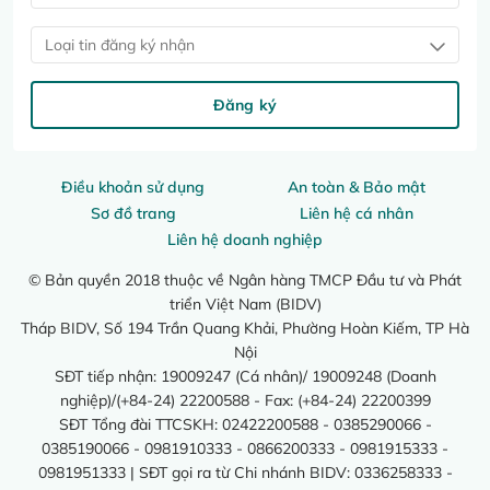
Loại tin đăng ký nhận
Đăng ký
Điều khoản sử dụng
An toàn & Bảo mật
Sơ đồ trang
Liên hệ cá nhân
Liên hệ doanh nghiệp
© Bản quyền 2018 thuộc về Ngân hàng TMCP Đầu tư và Phát
triển Việt Nam (BIDV)
Tháp BIDV, Số 194 Trần Quang Khải, Phường Hoàn Kiếm, TP Hà
Nội
SĐT tiếp nhận: 19009247 (Cá nhân)/ 19009248 (Doanh
nghiệp)/(+84-24) 22200588 - Fax: (+84-24) 22200399
SĐT Tổng đài TTCSKH: 02422200588 - 0385290066 -
0385190066 - 0981910333 - 0866200333 - 0981915333 -
0981951333 | SĐT gọi ra từ Chi nhánh BIDV: 0336258333 -