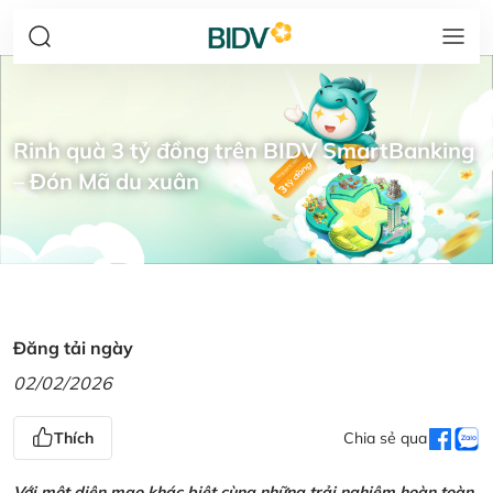
Rinh quà 3 tỷ đồng trên BIDV SmartBanking
– Đón Mã du xuân
Đăng tải ngày
02/02/2026
Thích
Chia sẻ qua
Với một diện mạo khác biệt cùng những trải nghiệm hoàn toàn