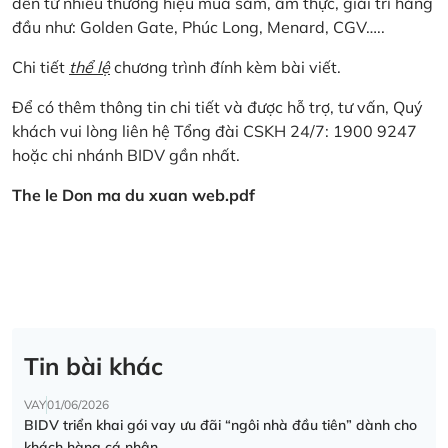
đến từ nhiều thương hiệu mua sắm, ẩm thực, giải trí hàng
đầu như: Golden Gate, Phúc Long, Menard, CGV…..
Chi tiết
thể lệ
chương trình đính kèm bài viết.
Để có thêm thông tin chi tiết và được hỗ trợ, tư vấn, Quý
khách vui lòng liên hệ Tổng đài CSKH 24/7: 1900 9247
hoặc chi nhánh BIDV gần nhất.
The le Don ma du xuan web.pdf
Tin bài khác
VAY
01/06/2026
BIDV triển khai gói vay ưu đãi “ngôi nhà đầu tiên” dành cho
khách hàng cá nhân