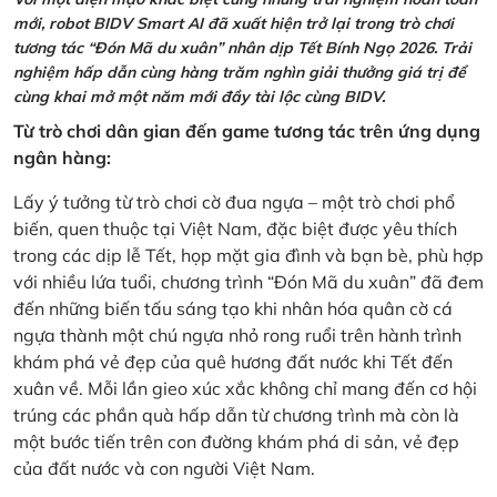
mới, robot BIDV Smart AI đã xuất hiện trở lại trong trò chơi
tương tác “Đón Mã du xuân” nhân dịp Tết Bính Ngọ 2026. Trải
nghiệm hấp dẫn cùng hàng trăm nghìn giải thưởng giá trị để
cùng khai mở một năm mới đầy tài lộc cùng BIDV.
Từ trò chơi dân gian đến game tương tác trên ứng dụng
ngân hàng:
Lấy ý tưởng từ trò chơi cờ đua ngựa – một trò chơi phổ
biến, quen thuộc tại Việt Nam, đặc biệt được yêu thích
trong các dịp lễ Tết, họp mặt gia đình và bạn bè, phù hợp
với nhiều lứa tuổi, chương trình “Đón Mã du xuân” đã đem
đến những biến tấu sáng tạo khi nhân hóa quân cờ cá
ngựa thành một chú ngựa nhỏ rong ruổi trên hành trình
khám phá vẻ đẹp của quê hương đất nước khi Tết đến
xuân về. Mỗi lần gieo xúc xắc không chỉ mang đến cơ hội
trúng các phần quà hấp dẫn từ chương trình mà còn là
một bước tiến trên con đường khám phá di sản, vẻ đẹp
của đất nước và con người Việt Nam.