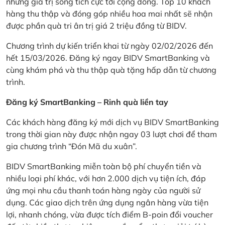
những giá trị sống tích cực tới cộng đồng. Top 10 khách
hàng thu thập và đóng góp nhiều hoa mai nhất sẽ nhận
được phần quà tri ân trị giá 2 triệu đồng từ BIDV.
Chương trình dự kiến triển khai từ ngày 02/02/2026 đến
hết 15/03/2026. Đăng ký ngay BIDV SmartBanking và
cùng khám phá và thu thập quà tặng hấp dẫn từ chương
trình.
Đăng ký SmartBanking – Rinh quà liền tay
Các khách hàng đăng ký mới dịch vụ BIDV SmartBanking
trong thời gian này được nhận ngay 03 lượt chơi để tham
gia chương trình “Đón Mã du xuân”.
BIDV SmartBanking miễn toàn bộ phí chuyển tiền và
nhiều loại phí khác, với hơn 2.000 dịch vụ tiện ích, đáp
ứng mọi nhu cầu thanh toán hàng ngày của người sử
dụng. Các giao dịch trên ứng dụng ngân hàng vừa tiện
lợi, nhanh chóng, vừa được tích điểm B-poin đổi voucher