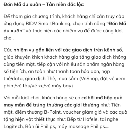
Đón Mã du xuân – Tân niên đắc lộc:
Để tham gia chương trình, khách hàng chỉ cần truy cập
ứng dụng BIDV SmartBanking, chọn tính năng
“Đón Mã
du xuân”
và thực hiện các nhiệm vụ để được cộng lượt
chơi.
Các
nhiệm vụ gắn liền với các giao dịch trên kênh số
,
giúp khuyến khích khách hàng gia tăng giao dịch không
dùng tiền mặt, tiếp cận với nhiều sản phẩm ngân hàng
số tiện ích, an toàn như thanh toan hóa đơn, nạp
thẻ/data, giao dịch Thẻ, mua sắm (VnShop, đặt vé xem
phim/vé tàu/vé xe/vé máy bay)….
Với mỗi lượt chơi, khách hàng sẽ có
cơ hội mở hộp quà
may mắn để trúng thưởng các giải thưởng
như: Tiền
mặt, điểm thưởng B-Point, voucher giảm giá và các quà
tặng hiện vật thiết thực như: Bếp từ Hafele, tai nghe
Logitech, Bàn ủi Philips, máy massage Philips….