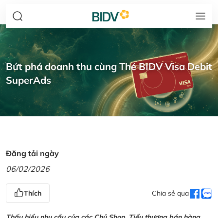
Bứt phá doanh thu cùng Thẻ BIDV Visa Debit
SuperAds
Đăng tải ngày
06/02/2026
Thích
Chia sẻ qua
Thấu hiểu nhu cầu của các Chủ Shop, Tiểu thương bán hàng