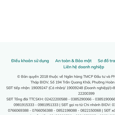
Điều khoản sử dụng
An toàn & Bảo mật
Sơ đồ tr
Liên hệ doanh nghiệp
© Bản quyền 2018 thuộc về Ngân hàng TMCP Đầu tư và Phá
Tháp BIDV, Số 194 Trần Quang Khải, Phường Hoàn
SĐT tiếp nhận: 19009247 (Cá nhân)/ 19009248 (Doanh nghiệp)/(+8
22200399
SĐT Tổng đài TTCSKH: 02422200588 - 0385290066 - 0385190066
0981915333 - 0981951333 | SĐT gọi ra từ Chi nhánh BIDV: 
0766069388 - 0766056388 - 0852198088 - 0822150068 | SĐT xác 