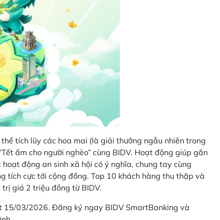
thể tích lũy các hoa mai (là giải thưởng ngẫu nhiên trong
i “Tết ấm cho người nghèo” cùng BIDV. Hoạt động giúp gắn
hoạt động an sinh xã hội có ý nghĩa, chung tay cùng
ống tích cực tới cộng đồng. Top 10 khách hàng thu thập và
trị giá 2 triệu đồng từ BIDV.
hết 15/03/2026. Đăng ký ngay BIDV SmartBanking và
ình.