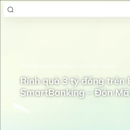
Khách hàng cá nhân
Khuyến mại
Ngân hàng số
Rinh quà 3 tỷ đồng trên
SmartBanking – Đón Mã