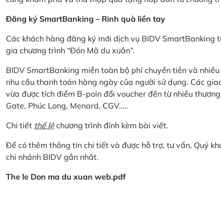
Đăng ký SmartBanking – Rinh quà liền tay
Các khách hàng đăng ký mới dịch vụ BIDV SmartBanking tr
gia chương trình “Đón Mã du xuân”.
BIDV SmartBanking miễn toàn bộ phí chuyển tiền và nhiều lo
nhu cầu thanh toán hàng ngày của người sử dụng. Các giao
vừa được tích điểm B-poin đổi voucher đến từ nhiều thương
Gate, Phúc Long, Menard, CGV…..
Chi tiết
thể lệ
chương trình đính kèm bài viết.
Để có thêm thông tin chi tiết và được hỗ trợ, tư vấn, Quý 
chi nhánh BIDV gần nhất.
The le Don ma du xuan web.pdf