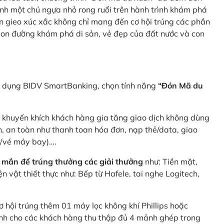
nh một chú ngựa nhỏ rong ruổi trên hành trình khám phá
n gieo xúc xắc không chỉ mang đến cơ hội trúng các phần
 con đường khám phá di sản, vẻ đẹp của đất nước và con
ng dụng BIDV SmartBanking, chọn tính năng
“Đón Mã du
p khuyến khích khách hàng gia tăng giao dịch không dùng
h, an toàn như thanh toan hóa đơn, nạp thẻ/data, giao
e/vé máy bay)….
 mắn để trúng thưởng các giải thưởng
như: Tiền mặt,
 vật thiết thực như: Bếp từ Hafele, tai nghe Logitech,
ơ hội trúng thêm 01 máy lọc không khí Phillips hoặc
dành cho các khách hàng thu thập đủ 4 mảnh ghép trong