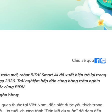
Chia sẻ qua
oàn mới, robot BIDV Smart AI đã xuất hiện trở lại trong
Ngọ 2026. Trải nghiệm hấp dẫn cùng hàng trăm nghìn
lộc cùng BIDV.
 ngân hàng:
, quen thuộc tại Việt Nam, đặc biệt được yêu thích trong
iều lứa tuổi, chương trình “Đón Mã du xuân” đã đem đến