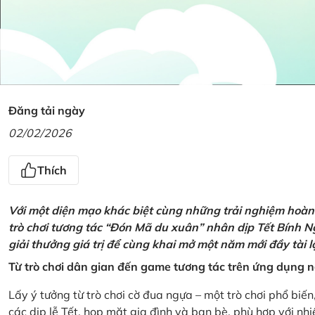
Đăng tải ngày
02/02/2026
Thích
Với một diện mạo khác biệt cùng những trải nghiệm hoàn t
trò chơi tương tác “Đón Mã du xuân” nhân dịp Tết Bính 
giải thưởng giá trị để cùng khai mở một năm mới đầy tài 
Từ trò chơi dân gian đến game tương tác trên ứng dụng
Lấy ý tưởng từ trò chơi cờ đua ngựa – một trò chơi phổ biến
các dịp lễ Tết, họp mặt gia đình và bạn bè, phù hợp với nh