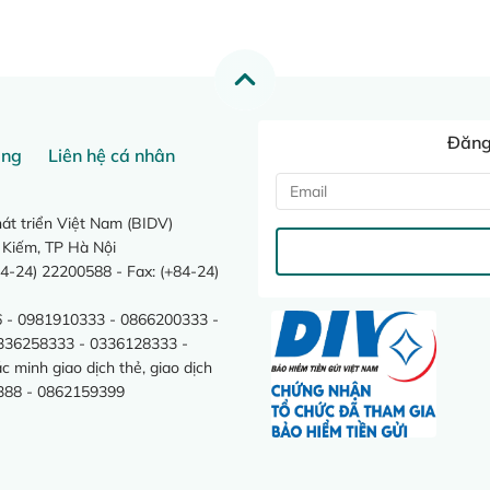
Đăng 
ang
Liên hệ cá nhân
t triển Việt Nam (BIDV)
 Kiếm, TP Hà Nội
4-24) 22200588 - Fax: (+84-24)
 - 0981910333 - 0866200333 -
0336258333 - 0336128333 -
minh giao dịch thẻ, giao dịch
388 - 0862159399