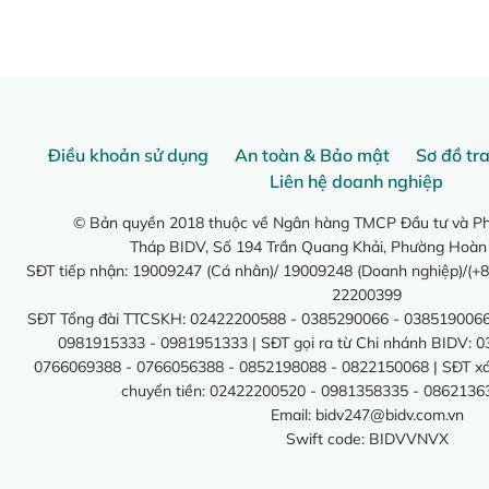
Điều khoản sử dụng
An toàn & Bảo mật
Sơ đồ tr
Liên hệ doanh nghiệp
© Bản quyền 2018 thuộc về Ngân hàng TMCP Đầu tư và Phá
Tháp BIDV, Số 194 Trần Quang Khải, Phường Hoàn
SĐT tiếp nhận: 19009247 (Cá nhân)/ 19009248 (Doanh nghiệp)/(+8
22200399
SĐT Tổng đài TTCSKH: 02422200588 - 0385290066 - 0385190066
0981915333 - 0981951333 | SĐT gọi ra từ Chi nhánh BIDV: 
0766069388 - 0766056388 - 0852198088 - 0822150068 | SĐT xác 
chuyển tiền: 02422200520 - 0981358335 - 0862136
Email:
bidv247@bidv.com.vn
Swift code: BIDVVNVX