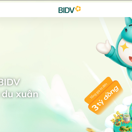
 BIDV
 du xuân