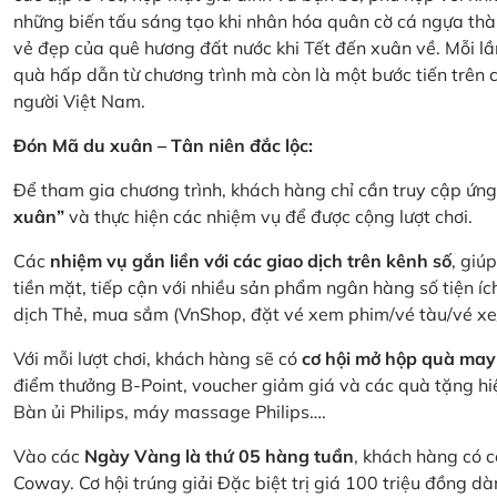
những biến tấu sáng tạo khi nhân hóa quân cờ cá ngựa thà
vẻ đẹp của quê hương đất nước khi Tết đến xuân về. Mỗi lầ
quà hấp dẫn từ chương trình mà còn là một bước tiến trên
người Việt Nam.
Đón Mã du xuân – Tân niên đắc lộc:
Để tham gia chương trình, khách hàng chỉ cần truy cập ứ
xuân”
và thực hiện các nhiệm vụ để được cộng lượt chơi.
Các
nhiệm vụ gắn liền với các giao dịch trên kênh số
, giú
tiền mặt, tiếp cận với nhiều sản phẩm ngân hàng số tiện íc
dịch Thẻ, mua sắm (VnShop, đặt vé xem phim/vé tàu/vé x
Với mỗi lượt chơi, khách hàng sẽ có
cơ hội mở hộp quà may
điểm thưởng B-Point, voucher giảm giá và các quà tặng hiện
Bàn ủi Philips, máy massage Philips….
Vào các
Ngày Vàng là thứ 05 hàng tuần
, khách hàng có c
Coway. Cơ hội trúng giải Đặc biệt trị giá 100 triệu đồng 