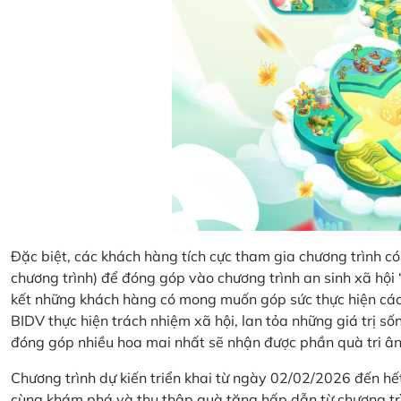
Đặc biệt, các khách hàng tích cực tham gia chương trình có 
chương trình) để đóng góp vào chương trình an sinh xã hộ
kết những khách hàng có mong muốn góp sức thực hiện các 
BIDV thực hiện trách nhiệm xã hội, lan tỏa những giá trị s
đóng góp nhiều hoa mai nhất sẽ nhận được phần quà tri ân 
Chương trình dự kiến triển khai từ ngày 02/02/2026 đến 
cùng khám phá và thu thập quà tặng hấp dẫn từ chương tr