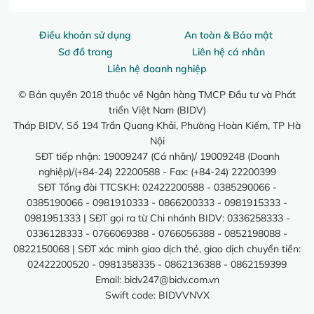
Điều khoản sử dụng
An toàn & Bảo mật
Sơ đồ trang
Liên hệ cá nhân
Liên hệ doanh nghiệp
© Bản quyền 2018 thuộc về Ngân hàng TMCP Đầu tư và Phát
triển Việt Nam (BIDV)
Tháp BIDV, Số 194 Trần Quang Khải, Phường Hoàn Kiếm, TP Hà
Nội
SĐT tiếp nhận: 19009247 (Cá nhân)/ 19009248 (Doanh
nghiệp)/(+84-24) 22200588 - Fax: (+84-24) 22200399
SĐT Tổng đài TTCSKH: 02422200588 - 0385290066 -
0385190066 - 0981910333 - 0866200333 - 0981915333 -
0981951333 | SĐT gọi ra từ Chi nhánh BIDV: 0336258333 -
0336128333 - 0766069388 - 0766056388 - 0852198088 -
0822150068 | SĐT xác minh giao dịch thẻ, giao dịch chuyển tiền:
02422200520 - 0981358335 - 0862136388 - 0862159399
Email:
bidv247@bidv.com.vn
Swift code: BIDVVNVX