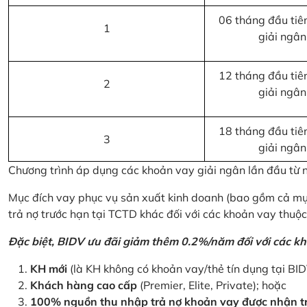
06 tháng đầu tiên
1
giải ngân
12 tháng đầu tiên
2
giải ngân
18 tháng đầu tiên
3
giải ngân
Chương trình áp dụng các khoản vay giải ngân lần đầu từ
Mục đích vay phục vụ sản xuất kinh doanh (bao gồm cả mục
trả nợ trước hạn tại TCTD khác đối với các khoản vay thuộc
Đặc biệt, BIDV ưu đãi giảm thêm 0.2%/năm đối với các kh
KH mới
(là KH không có khoản vay/thẻ tín dụng tại BI
Khách hàng cao cấp
(Premier, Elite, Private); hoặc
100% nguồn thu nhập trả nợ khoản vay được nhận tr