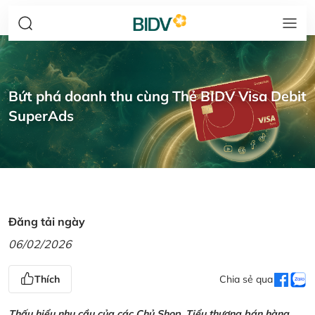
Bứt phá doanh thu cùng Thẻ BIDV Visa Debit
SuperAds
Đăng tải ngày
06/02/2026
Thích
Chia sẻ qua
Thấu hiểu nhu cầu của các Chủ Shop, Tiểu thương bán hàng