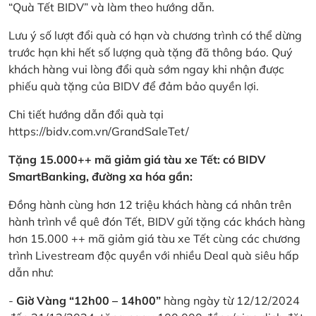
“Quà Tết BIDV” và làm theo hướng dẫn.
Lưu ý số lượt đổi quà có hạn và chương trình có thể dừng
trước hạn khi hết số lượng quà tặng đã thông báo. Quý
khách hàng vui lòng đổi quà sớm ngay khi nhận được
phiếu quà tặng của BIDV để đảm bảo quyền lợi.
Chi tiết hướng dẫn đổi quà tại
https://bidv.com.vn/GrandSaleTet/
Tặng 15.000++ mã giảm giá tàu xe Tết: có BIDV
SmartBanking, đường xa hóa gần:
Đồng hành cùng hơn 12 triệu khách hàng cá nhân trên
hành trình về quê đón Tết, BIDV gửi tặng các khách hàng
hơn 15.000 ++ mã giảm giá tàu xe Tết cùng các chương
trình Livestream độc quyền với nhiều Deal quà siêu hấp
dẫn như:
-
Giờ Vàng “12h00 – 14h00”
hàng ngày từ 12/12/2024