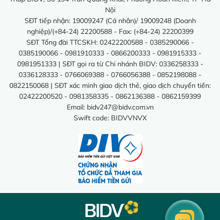
Nội
SĐT tiếp nhận: 19009247 (Cá nhân)/ 19009248 (Doanh
nghiệp)/(+84-24) 22200588 - Fax: (+84-24) 22200399
SĐT Tổng đài TTCSKH: 02422200588 - 0385290066 -
0385190066 - 0981910333 - 0866200333 - 0981915333 -
0981951333 | SĐT gọi ra từ Chi nhánh BIDV: 0336258333 -
0336128333 - 0766069388 - 0766056388 - 0852198088 -
0822150068 | SĐT xác minh giao dịch thẻ, giao dịch chuyển tiền:
02422200520 - 0981358335 - 0862136388 - 0862159399
Email:
bidv247@bidv.com.vn
Swift code: BIDVVNVX