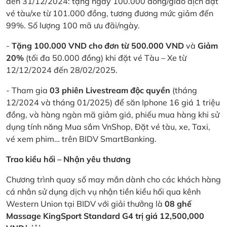
đến 31/12/2024: tặng ngay 100.000 đồng/giao dịch đặt
vé tàu/xe từ 101.000 đồng, tương đương mức giảm đến
99%. Số lượng 100 mã ưu đãi/ngày.
-
Tặng 100.000 VND cho đơn từ 500.000 VND
và
Giảm
20%
(tối đa 50.000 đồng) khi đặt vé Tàu – Xe từ
12/12/2024 đến 28/02/2025.
- Tham gia
03 phiên Livestream độc quyền
(tháng
12/2024 và tháng 01/2025) để săn Iphone 16 giá 1 triệu
đồng, và hàng ngàn mã giảm giá, phiếu mua hàng khi sử
dụng tính năng Mua sắm VnShop, Đặt vé tàu, xe, Taxi,
vé xem phim… trên BIDV SmartBanking.
Trao kiều hối – Nhận yêu thương
Chương trình quay số may mắn dành cho các khách hàng
cá nhân sử dụng dịch vụ nhận tiền kiều hối qua kênh
Western Union tại BIDV với giải thưởng là
08 ghế
Massage KingSport Standard G4 trị giá 12,500,000