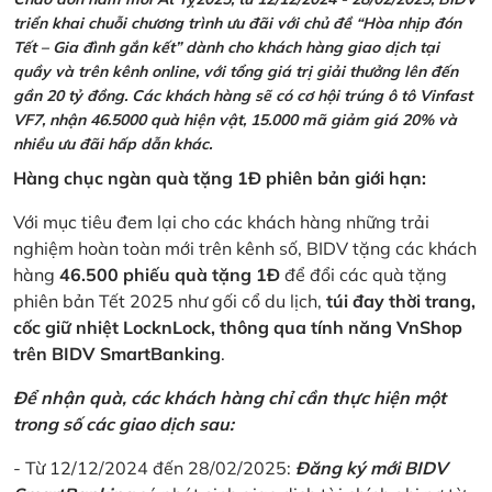
triển khai chuỗi chương trình ưu đãi với chủ đề “Hòa nhịp đón
Tết – Gia đình gắn kết” dành cho khách hàng giao dịch tại
quầy và trên kênh online, với tổng giá trị giải thưởng lên đến
gần 20 tỷ đồng. Các khách hàng sẽ có cơ hội trúng ô tô Vinfast
VF7, nhận 46.5000 quà hiện vật, 15.000 mã giảm giá 20% và
nhiều ưu đãi hấp dẫn khác.
Hàng chục ngàn quà tặng 1Đ phiên bản giới hạn:
Với mục tiêu đem lại cho các khách hàng những trải
nghiệm hoàn toàn mới trên kênh số, BIDV tặng các khách
hàng
46.500 phiếu quà tặng 1Đ
để đổi các quà tặng
phiên bản Tết 2025 như gối cổ du lịch,
túi đay thời trang,
cốc giữ nhiệt LocknLock, thông qua tính năng VnShop
trên BIDV SmartBanking
.
Để nhận quà, các khách hàng chỉ cần thực hiện một
trong số các giao dịch sau:
- Từ 12/12/2024 đến 28/02/2025:
Đăng ký mới BIDV