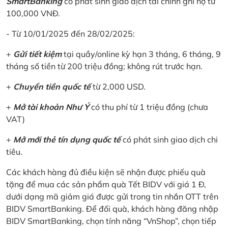
SmartBanking
có phát sinh giao dịch tài chính ghi nợ từ
100,000 VNĐ.
- Từ 10/01/2025 đến 28/02/2025:
+
Gửi tiết kiệm
tại quầy/online kỳ hạn 3 tháng, 6 tháng, 9
tháng số tiền từ 200 triệu đồng; không rút trước hạn.
+
Chuyển tiền quốc tế
từ 2,000 USD.
+
Mở tài khoản Như Ý
có thu phí từ 1 triệu đồng (chưa
VAT)
+
Mở mới thẻ tín dụng quốc tế
có phát sinh giao dịch chi
tiêu.
Các khách hàng đủ điều kiện sẽ nhận được phiếu quà
tặng để mua các sản phẩm quà Tết BIDV với giá 1 Đ,
dưới dạng mã giảm giá được gửi trong tin nhắn OTT trên
BIDV SmartBanking. Để đối quà, khách hàng đăng nhập
BIDV SmartBanking, chọn tính năng “VnShop”, chọn tiếp