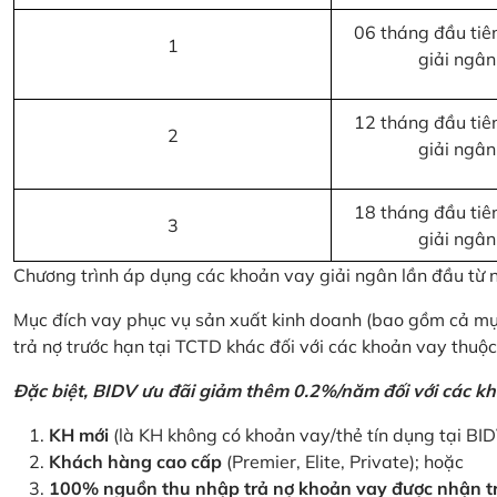
06 tháng đầu tiên
1
giải ngân
12 tháng đầu tiên
2
giải ngân
18 tháng đầu tiên
3
giải ngân
Chương trình áp dụng các khoản vay giải ngân lần đầu từ
Mục đích vay phục vụ sản xuất kinh doanh (bao gồm cả mục
trả nợ trước hạn tại TCTD khác đối với các khoản vay thuộc
Đặc biệt, BIDV ưu đãi giảm thêm 0.2%/năm đối với các kh
KH mới
(là KH không có khoản vay/thẻ tín dụng tại BI
Khách hàng cao cấp
(Premier, Elite, Private); hoặc
100% nguồn thu nhập trả nợ khoản vay được nhận tr