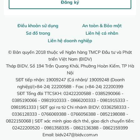
Đăng ký
Điều khoản sử dụng
An toàn & Bảo mật
Sơ đồ trang
Liên hệ cá nhân
Liên hệ doanh nghiệp
© Bản quyền 2018 thuộc về Ngân hàng TMCP Đầu tư và Phát
triển Việt Nam (BIDV)
Tháp BIDV, Số 194 Trần Quang Khải, Phường Hoàn Kiếm, TP Hà
Nội
SĐT tiếp nhận: 19009247 (Cá nhân)/ 19009248 (Doanh
nghiệp)/(+84-24) 22200588 - Fax: (+84-24) 22200399
SĐT Tổng đài TTCSKH: 02422200588 - 0385290066 -
0385190066 - 0981910333 - 0866200333 - 0981915333 -
0981951333 | SĐT gọi ra từ Chi nhánh BIDV: 0336258333 -
0336128333 - 0766069388 - 0766056388 - 0852198088 -
0822150068 | SĐT xác minh giao dịch thẻ, giao dịch chuyển tiền:
02422200520 - 0981358335 - 0862136388 - 0862159399
Email:
bidv247@bidv.com.vn