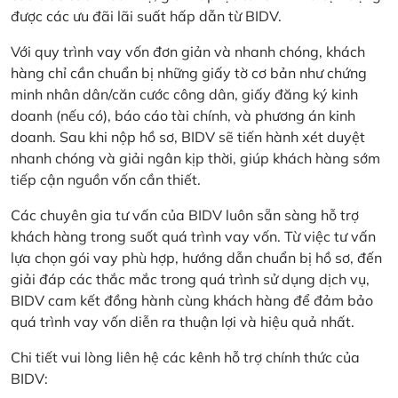
được các ưu đãi lãi suất hấp dẫn từ BIDV.
Với quy trình vay vốn đơn giản và nhanh chóng, khách
hàng chỉ cần chuẩn bị những giấy tờ cơ bản như chứng
minh nhân dân/căn cước công dân, giấy đăng ký kinh
doanh (nếu có), báo cáo tài chính, và phương án kinh
doanh. Sau khi nộp hồ sơ, BIDV sẽ tiến hành xét duyệt
nhanh chóng và giải ngân kịp thời, giúp khách hàng sớm
tiếp cận nguồn vốn cần thiết.
Các chuyên gia tư vấn của BIDV luôn sẵn sàng hỗ trợ
khách hàng trong suốt quá trình vay vốn. Từ việc tư vấn
lựa chọn gói vay phù hợp, hướng dẫn chuẩn bị hồ sơ, đến
giải đáp các thắc mắc trong quá trình sử dụng dịch vụ,
BIDV cam kết đồng hành cùng khách hàng để đảm bảo
quá trình vay vốn diễn ra thuận lợi và hiệu quả nhất.
Chi tiết vui lòng liên hệ các kênh hỗ trợ chính thức của
BIDV: