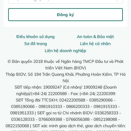
Đăng ký
Điều khoản sử dụng
An toàn & Bảo mật
Sơ đồ trang
Liên hệ cá nhân
Liên hệ doanh nghiệp
© Bản quyền 2018 thuộc về Ngân hàng TMCP Đầu tư và Phát
triển Việt Nam (BIDV)
Tháp BIDV, Số 194 Trần Quang Khải, Phường Hoàn Kiếm, TP Hà
Nội
SĐT tiếp nhận: 19009247 (Cá nhân)/ 19009248 (Doanh
nghiệp)/(+84-24) 22200588 - Fax: (+84-24) 22200399
SĐT Tổng đài TTCSKH: 02422200588 - 0385290066 -
0385190066 - 0981910333 - 0866200333 - 0981915333 -
0981951333 | SĐT gọi ra từ Chi nhánh BIDV: 0336258333 -
0336128333 - 0766069388 - 0766056388 - 0852198088 -
0822150068 | SĐT xác minh giao dịch thẻ, giao dịch chuyển tiền: