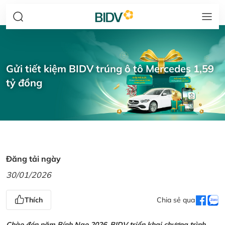
Gửi tiết kiệm BIDV trúng ô tô Mercedes 1,59
tỷ đồng
Đăng tải ngày
30/01/2026
Thích
Chia sẻ qua
Chào đón năm Bính Ngọ 2026, BIDV triển khai chương trình