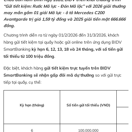
“Gửi tiết kiệm: Rước Mã lực - Đón Mã lộc” với 2026 giải thưởng
may mắn gồm 01 giải Mã lực - ô tô Mercedes C200
Avantgarde trị giá 1,59 tỷ đồng và 2025 giải tiền mặt 666.666
đồng.
Chương trình diễn ra từ ngày 01/2/2026 đến 31/3/2026, khách
hàng gửi tiết kiệm tại quầy hoặc gửi online trên ứng dụng BIDV
SmartBanking
kỳ hạn 6, 12, 13, 18 và 24 tháng, với số tiền gửi
tối thiểu từ 100 triệu đồng
.
Đặc biệt, khách hàng
gửi tiết kiệm trực tuyến trên BIDV
SmartBanking sẽ nhận gấp đôi mã dự thưởng
so với gửi trực
tiếp tại quầy, cụ thể:
Kỳ hạn (tháng)
Số tiền gửi tối thiểu (VND)
6
100.000.000