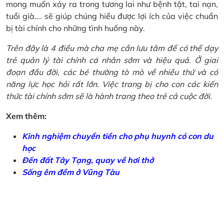
mong muốn xảy ra trong tương lai như bệnh tật, tai nạn,
tuổi già…. sẽ giúp chúng hiểu được lợi ích của việc chuẩn
bị tài chính cho những tình huống này.
Trên đây là 4 điều mà cha mẹ cần lưu tâm để có thể dạy
trẻ quản lý tài chính cá nhân sớm và hiệu quả. Ở giai
đoạn đầu đời, các bé thường tò mò về nhiều thứ và có
năng lực học hỏi rất lớn. Việc trang bị cho con các kiến
thức tài chính sớm sẽ là hành trang theo trẻ cả cuộc đời.
Xem thêm:
Kinh nghiệm chuyển tiền cho phụ huynh có con du
học
Đến đất Tây Tạng, quay về hơi thở
Sống êm đềm ở Vũng Tàu