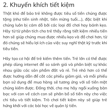
2. Khuyến khích tiết kiệm
Thật khó để bảo trẻ không được tiêu số tiền chúng được
tặng (như tiền sinh nhật, tiền mừng tuổi….), đặc biệt khi
chúng luôn bị cám dỗ bởi các loại đồ chơi hay bánh kẹo.
Hãy từ từ phân tích cho trẻ thấy rằng tiết kiệm nhiều tiền
hơn sẽ giúp chúng mua được nhiều kẹo và đồ chơi hơn, từ
đó chúng sẽ hiểu lợi ích của việc suy nghĩ thật kỹ trước khi
tiêu tiền.
Hãy tạo cơ hội để trẻ kiếm thêm tiền. Trẻ lớn có thể được
phép dùng internet để so sánh giá và phân biệt sự khác
nhau giữa các sản phẩm đắt và rẻ. Trẻ nhỏ hơn có thể
được hướng dẫn để cắt các phiếu giảm giá, và mỗi phiếu
bạn sử dụng để mua hàng sẽ tương ứng với số tiền mặt
chúng kiếm được. Đồng thời, cha mẹ hãy ngồi xuống bàn
bạc với con về cách con sẽ phân bổ số tiền này cho việc
chi tiêu và tiết kiệm. Trò chơi tiết kiệm này sẽ giúp trẻ
hứng khởi với các bài học về quản lý tiền.