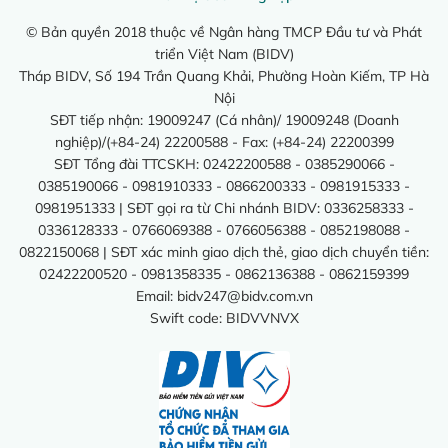
© Bản quyền 2018 thuộc về Ngân hàng TMCP Đầu tư và Phát
triển Việt Nam (BIDV)
Tháp BIDV, Số 194 Trần Quang Khải, Phường Hoàn Kiếm, TP Hà
Nội
SĐT tiếp nhận: 19009247 (Cá nhân)/ 19009248 (Doanh
nghiệp)/(+84-24) 22200588 - Fax: (+84-24) 22200399
SĐT Tổng đài TTCSKH: 02422200588 - 0385290066 -
0385190066 - 0981910333 - 0866200333 - 0981915333 -
0981951333 | SĐT gọi ra từ Chi nhánh BIDV: 0336258333 -
0336128333 - 0766069388 - 0766056388 - 0852198088 -
0822150068 | SĐT xác minh giao dịch thẻ, giao dịch chuyển tiền:
02422200520 - 0981358335 - 0862136388 - 0862159399
Email:
bidv247@bidv.com.vn
Swift code: BIDVVNVX