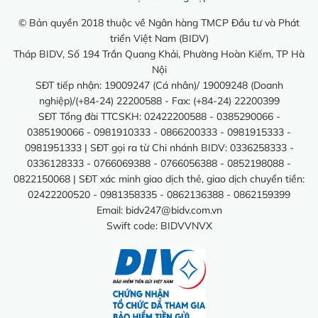
© Bản quyền 2018 thuộc về Ngân hàng TMCP Đầu tư và Phát
triển Việt Nam (BIDV)
Tháp BIDV, Số 194 Trần Quang Khải, Phường Hoàn Kiếm, TP Hà
Nội
SĐT tiếp nhận: 19009247 (Cá nhân)/ 19009248 (Doanh
nghiệp)/(+84-24) 22200588 - Fax: (+84-24) 22200399
SĐT Tổng đài TTCSKH: 02422200588 - 0385290066 -
0385190066 - 0981910333 - 0866200333 - 0981915333 -
0981951333 | SĐT gọi ra từ Chi nhánh BIDV: 0336258333 -
0336128333 - 0766069388 - 0766056388 - 0852198088 -
0822150068 | SĐT xác minh giao dịch thẻ, giao dịch chuyển tiền:
02422200520 - 0981358335 - 0862136388 - 0862159399
Email:
bidv247@bidv.com.vn
Swift code: BIDVVNVX