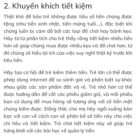
2. Khuyến khích tiết kiệm
Thật khó để bảo trẻ không được tiêu số tiền chúng được
tặng (như tiền sinh nhật, tiền mừng tuổi….), đặc biệt khi
chúng luôn bị cám dỗ bởi các loại đồ chơi hay bánh kẹo.
Hãy từ từ phân tích cho trẻ thấy rằng tiết kiệm nhiều tiền
hơn sẽ giúp chúng mua được nhiều kẹo và đồ chơi hơn, từ
đó chúng sẽ hiểu lợi ích của việc suy nghĩ thật kỹ trước khi
tiêu tiền.
Hãy tạo cơ hội để trẻ kiếm thêm tiền. Trẻ lớn có thể được
phép dùng internet để so sánh giá và phân biệt sự khác
nhau giữa các sản phẩm đắt và rẻ. Trẻ nhỏ hơn có thể
được hướng dẫn để cắt các phiếu giảm giá, và mỗi phiếu
bạn sử dụng để mua hàng sẽ tương ứng với số tiền mặt
chúng kiếm được. Đồng thời, cha mẹ hãy ngồi xuống bàn
bạc với con về cách con sẽ phân bổ số tiền này cho việc
chi tiêu và tiết kiệm. Trò chơi tiết kiệm này sẽ giúp trẻ
hứng khởi với các bài học về quản lý tiền.