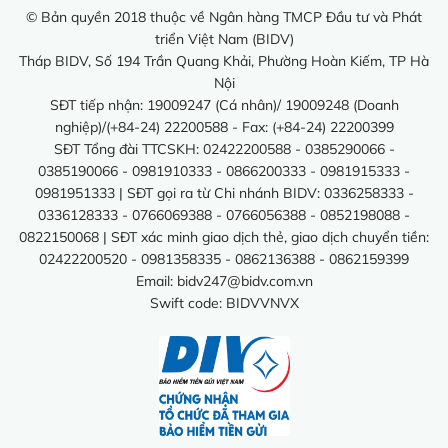
© Bản quyền 2018 thuộc về Ngân hàng TMCP Đầu tư và Phát
triển Việt Nam (BIDV)
Tháp BIDV, Số 194 Trần Quang Khải, Phường Hoàn Kiếm, TP Hà
Nội
SĐT tiếp nhận: 19009247 (Cá nhân)/ 19009248 (Doanh
nghiệp)/(+84-24) 22200588 - Fax: (+84-24) 22200399
SĐT Tổng đài TTCSKH: 02422200588 - 0385290066 -
0385190066 - 0981910333 - 0866200333 - 0981915333 -
0981951333 | SĐT gọi ra từ Chi nhánh BIDV: 0336258333 -
0336128333 - 0766069388 - 0766056388 - 0852198088 -
0822150068 | SĐT xác minh giao dịch thẻ, giao dịch chuyển tiền:
02422200520 - 0981358335 - 0862136388 - 0862159399
Email:
bidv247@bidv.com.vn
Swift code: BIDVVNVX