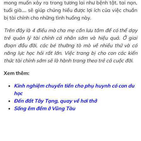
mong muốn xảy ra trong tương lai như bệnh tật, tai nạn,
tuổi già…. sẽ giúp chúng hiểu được lợi ích của việc chuẩn
bị tài chính cho những tình huống này.
Trên đây là 4 điều mà cha mẹ cần lưu tâm để có thể dạy
trẻ quản lý tài chính cá nhân sớm và hiệu quả. Ở giai
đoạn đầu đời, các bé thường tò mò về nhiều thứ và có
năng lực học hỏi rất lớn. Việc trang bị cho con các kiến
thức tài chính sớm sẽ là hành trang theo trẻ cả cuộc đời.
Xem thêm:
Kinh nghiệm chuyển tiền cho phụ huynh có con du
học
Đến đất Tây Tạng, quay về hơi thở
Sống êm đềm ở Vũng Tàu