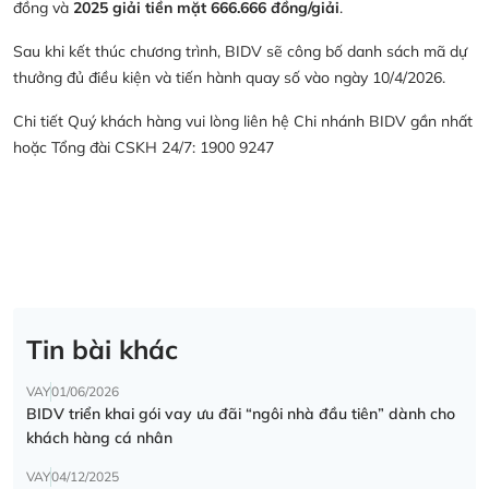
đồng và
2025 giải tiền mặt 666.666 đồng/giải
.
Sau khi kết thúc chương trình, BIDV sẽ công bố danh sách mã dự
thưởng đủ điều kiện và tiến hành quay số vào ngày 10/4/2026.
Chi tiết Quý khách hàng vui lòng liên hệ Chi nhánh BIDV gần nhất
hoặc Tổng đài CSKH 24/7: 1900 9247
Tin bài khác
VAY
01/06/2026
BIDV triển khai gói vay ưu đãi “ngôi nhà đầu tiên” dành cho
khách hàng cá nhân
VAY
04/12/2025