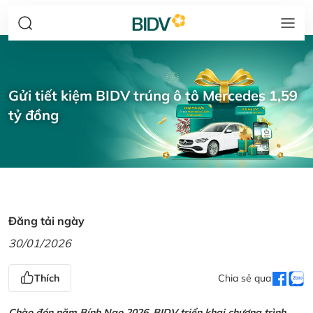
Gửi tiết kiệm BIDV trúng ô tô Mercedes 1,59
tỷ đồng
Đăng tải ngày
30/01/2026
Thích
Chia sẻ qua
Chào đón năm Bính Ngọ 2026, BIDV triển khai chương trình