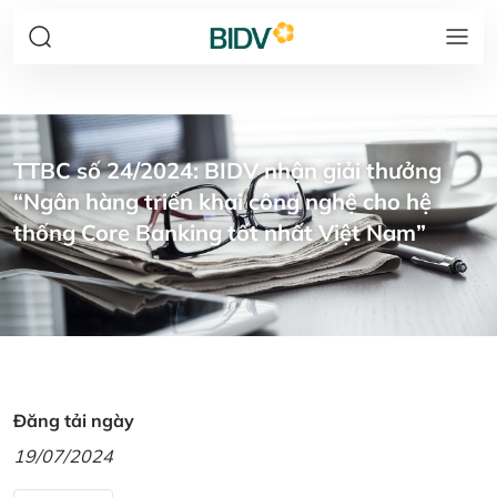
TTBC số 24/2024: BIDV nhận giải thưởng
“Ngân hàng triển khai công nghệ cho hệ
thống Core Banking tốt nhất Việt Nam”
Đăng tải ngày
19/07/2024