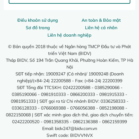
Điều khoản sử dụng
An toàn & Bảo mật
Sơ đồ trang
Liên hệ cá nhân
Liên hệ doanh nghiệp
© Bản quyền 2018 thuộc về Ngân hàng TMCP Đầu tư và Phát
triển Việt Nam (BIDV)
Tháp BIDV, Số 194 Trần Quang Khải, Phường Hoàn Kiếm, TP Hà
Nội
SĐT tiếp nhận: 19009247 (Cá nhân)/ 19009248 (Doanh
nghiệp)/(+84-24) 22200588 - Fax: (+84-24) 22200399
SĐT Tổng đài TTCSKH: 02422200588 - 0385290066 -
0385190066 - 0981910333 - 0866200333 - 0981915333 -
0981951333 | SĐT gọi ra từ Chi nhánh BIDV: 0336258333 -
0336128333 - 0766069388 - 0766056388 - 0852198088 -
0822150068 | SĐT xác minh giao dịch thẻ, giao dịch chuyển tiền:
02422200520 - 0981358335 - 0862136388 - 0862159399
Email:
bidv247@bidv.com.vn
Swift code: BIDVVNVX