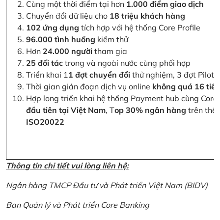
Cùng một thời điểm tại hơn
1.000 điểm giao dịch
Chuyển đổi dữ liệu cho
18 triệu khách hàng
102 ứng dụng
tích hợp với hệ thống Core Profile
96.000 tình huống
kiểm thử
Hơn
24.000 người
tham gia
25 đối tác
trong và ngoài nước cùng phối hợp
Triển khai 1
1 đợt chuyển đổi
thử nghiệm, 3 đợt Pilot 
Thời gian gián đoạn dịch vụ online
không quá 16 tiế
Hợp long triển khai hệ thống Payment hub cùng Core 
đầu tiên tại Việt Nam
, T
op 30% ngân hàng
trên thế 
ISO20022
Thông tin chi tiết vui lòng liên hệ:
Ngân hàng TMCP Đầu tư và Phát triển Việt Nam (BIDV)
Ban Quản lý và Phát triển Core Banking