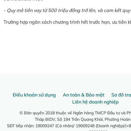
- Quy mô tiền vay từ 500 triệu đồng trở lên, và cam kết quy
Trường hợp ngân sách chương trình hết trước hạn, ưu tiên 
Điều khoản sử dụng
An toàn & Bảo mật
Sơ đồ tr
Liên hệ doanh nghiệp
© Bản quyền 2018 thuộc về Ngân hàng TMCP Đầu tư và Phá
Tháp BIDV, Số 194 Trần Quang Khải, Phường Hoàn
SĐT tiếp nhận: 19009247 (Cá nhân)/ 19009248 (Doanh nghiệp)/(+8