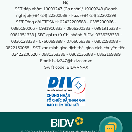
Nội
SĐT tiếp nhận: 19009247 (Cá nhân)/ 19009248 (Doanh
nghiệp)/(+84-24) 22200588 - Fax: (+84-24) 22200399
SĐT Tổng đài TTCSKH: 02422200588 - 0385290066 -
0385190066 - 0981910333 - 0866200333 - 0981915333 -
0981951333 | SĐT gọi ra từ Chi nhánh BIDV: 0336258333 -
0336128333 - 0766069388 - 0766056388 - 0852198088 -
0822150068 | SĐT xác minh giao dịch thẻ, giao dịch chuyển tiền:
02422200520 - 0981358335 - 0862136388 - 0862159399
Email:
bidv247@bidv.com.vn
Swift code: BIDVVNVX
© 2018 Ngân hàng TMCP Đầu tư và Phát triển Việt Nam