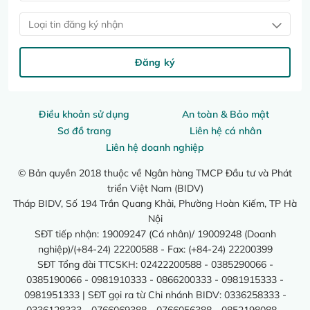
Loại tin đăng ký nhận
Đăng ký
Điều khoản sử dụng
An toàn & Bảo mật
Sơ đồ trang
Liên hệ cá nhân
Liên hệ doanh nghiệp
© Bản quyền 2018 thuộc về Ngân hàng TMCP Đầu tư và Phát
triển Việt Nam (BIDV)
Tháp BIDV, Số 194 Trần Quang Khải, Phường Hoàn Kiếm, TP Hà
Nội
SĐT tiếp nhận: 19009247 (Cá nhân)/ 19009248 (Doanh
nghiệp)/(+84-24) 22200588 - Fax: (+84-24) 22200399
SĐT Tổng đài TTCSKH: 02422200588 - 0385290066 -
0385190066 - 0981910333 - 0866200333 - 0981915333 -
0981951333 | SĐT gọi ra từ Chi nhánh BIDV: 0336258333 -
0336128333 - 0766069388 - 0766056388 - 0852198088 -