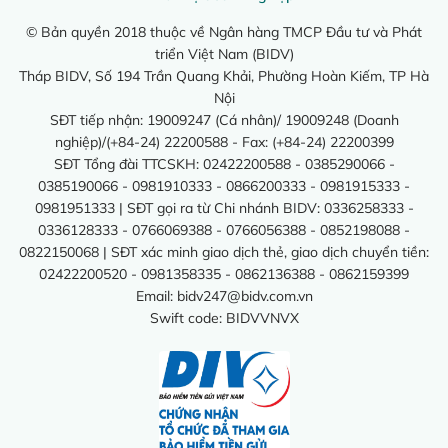
© Bản quyền 2018 thuộc về Ngân hàng TMCP Đầu tư và Phát
triển Việt Nam (BIDV)
Tháp BIDV, Số 194 Trần Quang Khải, Phường Hoàn Kiếm, TP Hà
Nội
SĐT tiếp nhận: 19009247 (Cá nhân)/ 19009248 (Doanh
nghiệp)/(+84-24) 22200588 - Fax: (+84-24) 22200399
SĐT Tổng đài TTCSKH: 02422200588 - 0385290066 -
0385190066 - 0981910333 - 0866200333 - 0981915333 -
0981951333 | SĐT gọi ra từ Chi nhánh BIDV: 0336258333 -
0336128333 - 0766069388 - 0766056388 - 0852198088 -
0822150068 | SĐT xác minh giao dịch thẻ, giao dịch chuyển tiền:
02422200520 - 0981358335 - 0862136388 - 0862159399
Email:
bidv247@bidv.com.vn
Swift code: BIDVVNVX