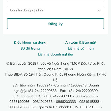
Loại tin đăng ký nhận
Đăng ký
Điều khoản sử dụng
An toàn & Bảo mật
Sơ đồ trang
Liên hệ cá nhân
Liên hệ doanh nghiệp
© Bản quyền 2018 thuộc về Ngân hàng TMCP Đầu tư và Phát
triển Việt Nam (BIDV)
Tháp BIDV, Số 194 Trần Quang Khải, Phường Hoàn Kiếm, TP Hà
Nội
SĐT tiếp nhận: 19009247 (Cá nhân)/ 19009248 (Doanh
nghiệp)/(+84-24) 22200588 - Fax: (+84-24) 22200399
SĐT Tổng đài TTCSKH: 02422200588 - 0385290066 -
0385190066 - 0981910333 - 0866200333 - 0981915333 -
0981951333 | SĐT gọi ra từ Chi nhánh BIDV: 0336258333 -