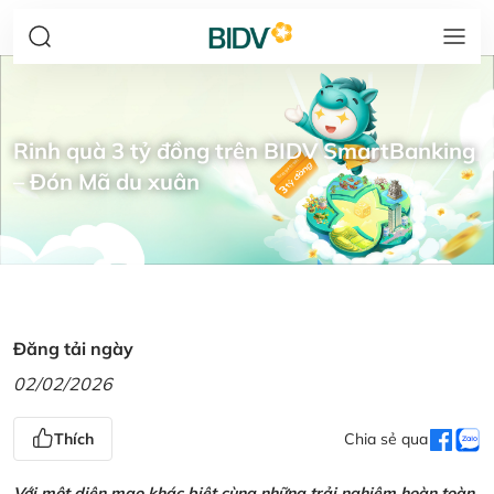
Rinh quà 3 tỷ đồng trên BIDV SmartBanking
– Đón Mã du xuân
Đăng tải ngày
02/02/2026
Thích
Chia sẻ qua
Với một diện mạo khác biệt cùng những trải nghiệm hoàn toàn