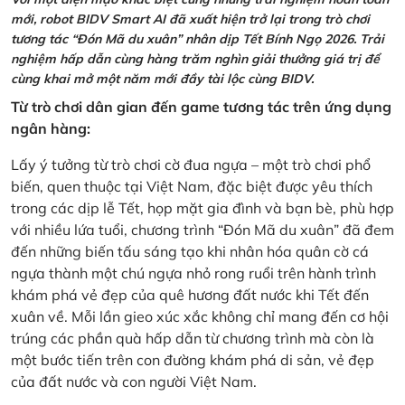
mới, robot BIDV Smart AI đã xuất hiện trở lại trong trò chơi
tương tác “Đón Mã du xuân” nhân dịp Tết Bính Ngọ 2026. Trải
nghiệm hấp dẫn cùng hàng trăm nghìn giải thưởng giá trị để
cùng khai mở một năm mới đầy tài lộc cùng BIDV.
Từ trò chơi dân gian đến game tương tác trên ứng dụng
ngân hàng:
Lấy ý tưởng từ trò chơi cờ đua ngựa – một trò chơi phổ
biến, quen thuộc tại Việt Nam, đặc biệt được yêu thích
trong các dịp lễ Tết, họp mặt gia đình và bạn bè, phù hợp
với nhiều lứa tuổi, chương trình “Đón Mã du xuân” đã đem
đến những biến tấu sáng tạo khi nhân hóa quân cờ cá
ngựa thành một chú ngựa nhỏ rong ruổi trên hành trình
khám phá vẻ đẹp của quê hương đất nước khi Tết đến
xuân về. Mỗi lần gieo xúc xắc không chỉ mang đến cơ hội
trúng các phần quà hấp dẫn từ chương trình mà còn là
một bước tiến trên con đường khám phá di sản, vẻ đẹp
của đất nước và con người Việt Nam.