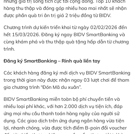
những giá trị sống tích cực tới cộng đồng. Top 10 khách
hàng thu thập và đóng góp nhiều hoa mai nhất sẽ nhận
được phần quà tri ân trị giá 2 triệu đồng từ BIDV.
Chương trình dự kiến triển khai từ ngày 02/02/2026 đến
hết 15/03/2026. Đăng ký ngay BIDV SmartBanking và
cùng khám phá và thu thập quà tặng hấp dẫn từ chương
trình.
Đăng ký SmartBanking – Rinh quà liền tay
Các khách hàng đăng ký mới dịch vụ BIDV SmartBanking
trong thời gian này được nhận ngay 03 lượt chơi để tham
gia chương trình “Đón Mã du xuân”.
BIDV SmartBanking miễn toàn bộ phí chuyển tiền và
nhiều loại phí khác, với hơn 2.000 dịch vụ tiện ích, đáp
ứng mọi nhu cầu thanh toán hàng ngày của người sử
dụng. Các giao dịch trên ứng dụng ngân hàng vừa tiện
lợi, nhanh chóng, vừa được tích điểm B-poin đổi voucher