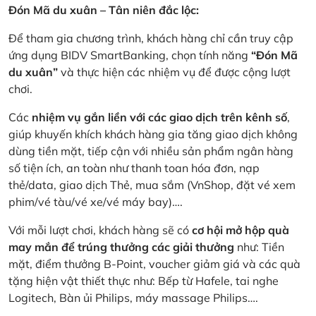
Đón Mã du xuân – Tân niên đắc lộc:
Để tham gia chương trình, khách hàng chỉ cần truy cập
ứng dụng BIDV SmartBanking, chọn tính năng
“Đón Mã
du xuân”
và thực hiện các nhiệm vụ để được cộng lượt
chơi.
Các
nhiệm vụ gắn liền với các giao dịch trên kênh số
,
giúp khuyến khích khách hàng gia tăng giao dịch không
dùng tiền mặt, tiếp cận với nhiều sản phẩm ngân hàng
số tiện ích, an toàn như thanh toan hóa đơn, nạp
thẻ/data, giao dịch Thẻ, mua sắm (VnShop, đặt vé xem
phim/vé tàu/vé xe/vé máy bay)….
Với mỗi lượt chơi, khách hàng sẽ có
cơ hội mở hộp quà
may mắn để trúng thưởng các giải thưởng
như: Tiền
mặt, điểm thưởng B-Point, voucher giảm giá và các quà
tặng hiện vật thiết thực như: Bếp từ Hafele, tai nghe
Logitech, Bàn ủi Philips, máy massage Philips….