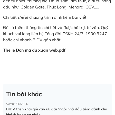
đến từ nhiều thương hiệu mua sắm, ẩm thực, giải trí hàng
đầu như: Golden Gate, Phúc Long, Menard, CGV…..
Chi tiết
thể lệ
chương trình đính kèm bài viết.
Để có thêm thông tin chi tiết và được hỗ trợ, tư vấn, Quý
khách vui lòng liên hệ Tổng đài CSKH 24/7: 1900 9247
hoặc chi nhánh BIDV gần nhất.
The le Don ma du xuan web.pdf
Tin bài khác
VAY
01/06/2026
BIDV triển khai gói vay ưu đãi “ngôi nhà đầu tiên” dành cho
khách hàng cá nhân