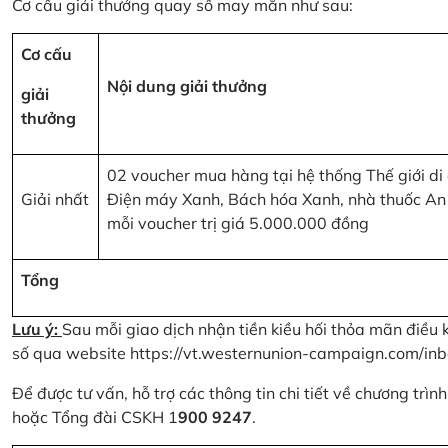
Cơ cấu giải thưởng quay số may mắn như sau:
Cơ cấu
Nội dung giải thưởng
giải
thưởng
02 voucher mua hàng tại hệ thống Thế giới di
Giải nhất
Điện máy Xanh, Bách hóa Xanh, nhà thuốc An
mỗi voucher trị giá 5.000.000 đồng
Tổng
Lưu ý:
Sau mỗi giao dịch nhận tiền kiều hối thỏa mãn điều 
số qua website
https://vt.westernunion-campaign.com/inb
Để được tư vấn, hỗ trợ các thông tin chi tiết về chương trì
hoặc Tổng đài CSKH 1
900 9247
.