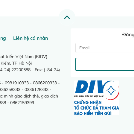
Đăng 
ang
Liên hệ cá nhân
t triển Việt Nam (BIDV)
 Kiếm, TP Hà Nội
4-24) 22200588 - Fax: (+84-24)
 - 0981910333 - 0866200333 -
0336258333 - 0336128333 -
minh giao dịch thẻ, giao dịch
388 - 0862159399