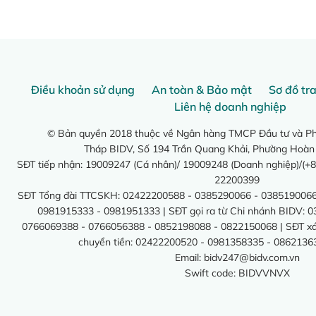
Điều khoản sử dụng
An toàn & Bảo mật
Sơ đồ tr
Liên hệ doanh nghiệp
© Bản quyền 2018 thuộc về Ngân hàng TMCP Đầu tư và Phá
Tháp BIDV, Số 194 Trần Quang Khải, Phường Hoàn
SĐT tiếp nhận: 19009247 (Cá nhân)/ 19009248 (Doanh nghiệp)/(+8
22200399
SĐT Tổng đài TTCSKH: 02422200588 - 0385290066 - 0385190066
0981915333 - 0981951333 | SĐT gọi ra từ Chi nhánh BIDV: 
0766069388 - 0766056388 - 0852198088 - 0822150068 | SĐT xác 
chuyển tiền: 02422200520 - 0981358335 - 0862136
Email:
bidv247@bidv.com.vn
Swift code: BIDVVNVX