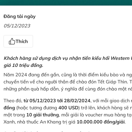
Đăng tải ngày
05/12/2023
Thích
Khách hàng sử dụng dịch vụ nhận tiền kiều hối Western U
giá 10 triệu đồng.
Năm 2024 đang đến gần, cũng là thời điểm kiều bào và ngư
chuyển tiền về cho người thân để chào đón Tết Giáp Thìn.
những phần quà hấp dẫn, ý nghĩa để cùng đón chào một nă
Theo đó,
từ 05/12/2023 tới 28/02/2024
, với mỗi giao dịch
đồng
(hoặc tương đương
400 USD
) trở lên, khách hàng s
một trong
10 giải thưởng
, mỗi giải là voucher mua hàng t
Xanh, nhà thuốc An Khang trị giá
10.000.000 đồng/giải
.