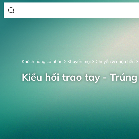
Khách hàng cá nhân
Khuyến mại
Chuyển & nhận tiền
Kiều hối trao tay - Trúng