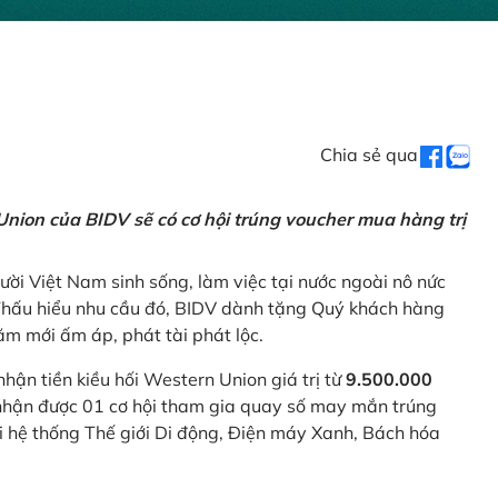
Chia sẻ qua
nion của BIDV sẽ có cơ hội trúng voucher mua hàng trị
ời Việt Nam sinh sống, làm việc tại nước ngoài nô nức
 Thấu hiểu nhu cầu đó, BIDV dành tặng Quý khách hàng
m mới ấm áp, phát tài phát lộc.
 nhận tiền kiều hối Western Union giá trị từ
9.500.000
ẽ nhận được 01 cơ hội tham gia quay số may mắn trúng
ại hệ thống Thế giới Di động, Điện máy Xanh, Bách hóa