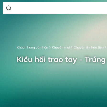
Khách hàng cá nhân
Khuyến mại
Chuyển & nhận tiền
Kiều hối trao tay - Trúng