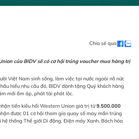
Chia sẻ qua
nion của BIDV sẽ có cơ hội trúng voucher mua hàng trị
ời Việt Nam sinh sống, làm việc tại nước ngoài nô nức
 Thấu hiểu nhu cầu đó, BIDV dành tặng Quý khách hàng
m mới ấm áp, phát tài phát lộc.
 nhận tiền kiều hối Western Union giá trị từ
9.500.000
ẽ nhận được 01 cơ hội tham gia quay số may mắn trúng
ại hệ thống Thế giới Di động, Điện máy Xanh, Bách hóa