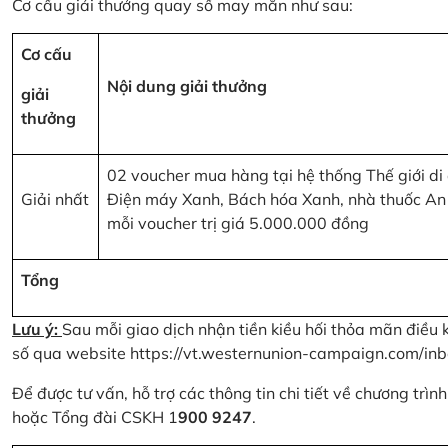
Cơ cấu giải thưởng quay số may mắn như sau:
Cơ cấu
Nội dung giải thưởng
giải
thưởng
02 voucher mua hàng tại hệ thống Thế giới di
Giải nhất
Điện máy Xanh, Bách hóa Xanh, nhà thuốc An
mỗi voucher trị giá 5.000.000 đồng
Tổng
Lưu ý:
Sau mỗi giao dịch nhận tiền kiều hối thỏa mãn điều 
số qua website
https://vt.westernunion-campaign.com/inb
Để được tư vấn, hỗ trợ các thông tin chi tiết về chương trì
hoặc Tổng đài CSKH 1
900 9247
.