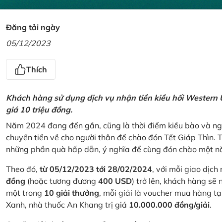
Đăng tải ngày
05/12/2023
Thích
Khách hàng sử dụng dịch vụ nhận tiền kiều hối Western U
giá 10 triệu đồng.
Năm 2024 đang đến gần, cũng là thời điểm kiều bào và ngư
chuyển tiền về cho người thân để chào đón Tết Giáp Thìn.
những phần quà hấp dẫn, ý nghĩa để cùng đón chào một nă
Theo đó,
từ 05/12/2023 tới 28/02/2024
, với mỗi giao dịch
đồng
(hoặc tương đương
400 USD
) trở lên, khách hàng s
một trong
10 giải thưởng
, mỗi giải là voucher mua hàng t
Xanh, nhà thuốc An Khang trị giá
10.000.000 đồng/giải
.