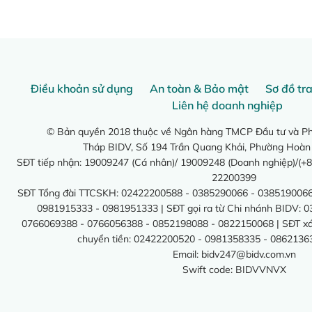
Điều khoản sử dụng
An toàn & Bảo mật
Sơ đồ tr
Liên hệ doanh nghiệp
© Bản quyền 2018 thuộc về Ngân hàng TMCP Đầu tư và Phá
Tháp BIDV, Số 194 Trần Quang Khải, Phường Hoàn
SĐT tiếp nhận: 19009247 (Cá nhân)/ 19009248 (Doanh nghiệp)/(+8
22200399
SĐT Tổng đài TTCSKH: 02422200588 - 0385290066 - 0385190066
0981915333 - 0981951333 | SĐT gọi ra từ Chi nhánh BIDV: 
0766069388 - 0766056388 - 0852198088 - 0822150068 | SĐT xác 
chuyển tiền: 02422200520 - 0981358335 - 0862136
Email:
bidv247@bidv.com.vn
Swift code: BIDVVNVX