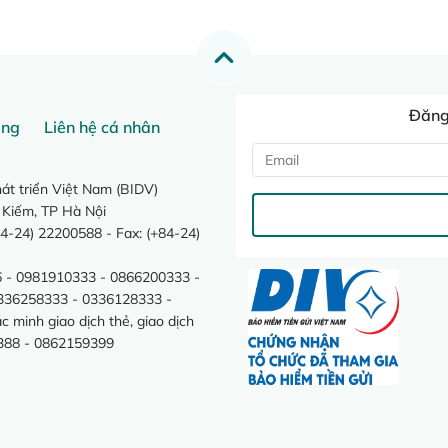
Đăng 
ang
Liên hệ cá nhân
t triển Việt Nam (BIDV)
 Kiếm, TP Hà Nội
4-24) 22200588 - Fax: (+84-24)
 - 0981910333 - 0866200333 -
0336258333 - 0336128333 -
minh giao dịch thẻ, giao dịch
388 - 0862159399