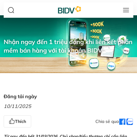
Nhận ngay đến 1 triệu đồng khi liên kết phần
mềm bán hàng với tài khoản BIDV
Đăng tải ngày
10/11/2025
Thích
Chia sẻ qua
Từ nay đến hết 31/03/2026, Chủ shop/tiểu thương chỉ cần liên