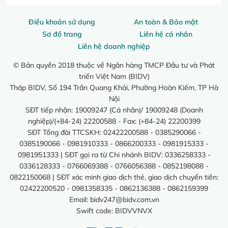
Điều khoản sử dụng
An toàn & Bảo mật
Sơ đồ trang
Liên hệ cá nhân
Liên hệ doanh nghiệp
© Bản quyền 2018 thuộc về Ngân hàng TMCP Đầu tư và Phát
triển Việt Nam (BIDV)
Tháp BIDV, Số 194 Trần Quang Khải, Phường Hoàn Kiếm, TP Hà
Nội
SĐT tiếp nhận: 19009247 (Cá nhân)/ 19009248 (Doanh
nghiệp)/(+84-24) 22200588 - Fax: (+84-24) 22200399
SĐT Tổng đài TTCSKH: 02422200588 - 0385290066 -
0385190066 - 0981910333 - 0866200333 - 0981915333 -
0981951333 | SĐT gọi ra từ Chi nhánh BIDV: 0336258333 -
0336128333 - 0766069388 - 0766056388 - 0852198088 -
0822150068 | SĐT xác minh giao dịch thẻ, giao dịch chuyển tiền:
02422200520 - 0981358335 - 0862136388 - 0862159399
Email:
bidv247@bidv.com.vn
Swift code: BIDVVNVX