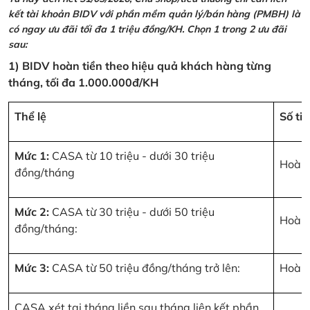
kết tài khoản BIDV với phần mềm quản lý/bán hàng (PMBH) là
có ngay ưu đãi tối đa 1 triệu đồng/KH. Chọn 1 trong 2 ưu đãi
sau:
1) BIDV hoàn tiền theo hiệu quả khách hàng từng
tháng, tối đa 1.000.000đ/KH
Thể lệ
Số ti
Mức 1:
CASA từ 10 triệu - dưới 30 triệu
Hoàn 
đồng/tháng
Mức 2:
CASA từ 30 triệu - dưới 50 triệu
Hoàn 
đồng/tháng:
Mức 3:
CASA từ 50 triệu đồng/tháng trở lên:
Hoàn 
CASA xét tại tháng liền sau tháng liên kết phần