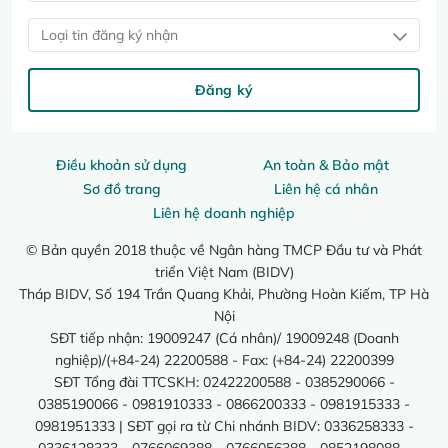
Loại tin đăng ký nhận
Đăng ký
Điều khoản sử dụng
An toàn & Bảo mật
Sơ đồ trang
Liên hệ cá nhân
Liên hệ doanh nghiệp
© Bản quyền 2018 thuộc về Ngân hàng TMCP Đầu tư và Phát
triển Việt Nam (BIDV)
Tháp BIDV, Số 194 Trần Quang Khải, Phường Hoàn Kiếm, TP Hà
Nội
SĐT tiếp nhận: 19009247 (Cá nhân)/ 19009248 (Doanh
nghiệp)/(+84-24) 22200588 - Fax: (+84-24) 22200399
SĐT Tổng đài TTCSKH: 02422200588 - 0385290066 -
0385190066 - 0981910333 - 0866200333 - 0981915333 -
0981951333 | SĐT gọi ra từ Chi nhánh BIDV: 0336258333 -
0336128333 - 0766069388 - 0766056388 - 0852198088 -