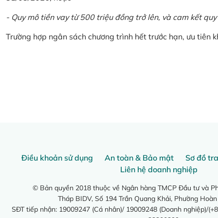
- Quy mô tiền vay từ 500 triệu đồng trở lên, và cam kết quy
Trường hợp ngân sách chương trình hết trước hạn, ưu tiên 
Điều khoản sử dụng
An toàn & Bảo mật
Sơ đồ tr
Liên hệ doanh nghiệp
© Bản quyền 2018 thuộc về Ngân hàng TMCP Đầu tư và Phá
Tháp BIDV, Số 194 Trần Quang Khải, Phường Hoàn
SĐT tiếp nhận: 19009247 (Cá nhân)/ 19009248 (Doanh nghiệp)/(+8