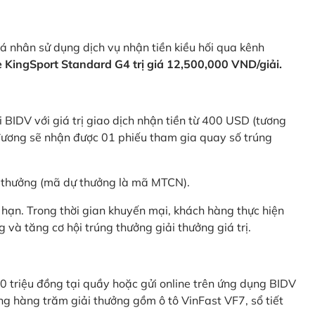
 nhân sử dụng dịch vụ nhận tiền kiều hối qua kênh
KingSport Standard G4 trị giá 12,500,000 VND/giải.
 BIDV với giá trị giao dịch nhận tiền từ 400 USD (tương
ương sẽ nhận được 01 phiếu tham gia quay số trúng
ự thưởng (mã dự thưởng là mã MTCN).
hạn. Trong thời gian khuyến mại, khách hàng thực hiện
và tăng cơ hội trúng thưởng giải thưởng giá trị.
0 triệu đồng tại quầy hoặc gửi online trên ứng dụng BIDV
g hàng trăm giải thưởng gồm ô tô VinFast VF7, sổ tiết