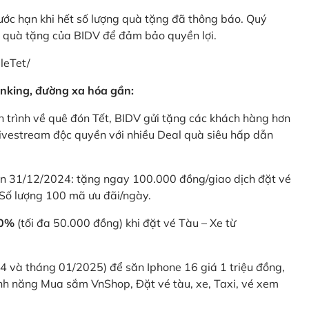
rước hạn khi hết số lượng quà tặng đã thông báo. Quý
u quà tặng của BIDV để đảm bảo quyền lợi.
leTet/
nking, đường xa hóa gần:
 trình về quê đón Tết, BIDV gửi tặng các khách hàng hơn
ivestream độc quyền với nhiều Deal quà siêu hấp dẫn
 31/12/2024: tặng ngay 100.000 đồng/giao dịch đặt vé
Số lượng 100 mã ưu đãi/ngày.
20%
(tối đa 50.000 đồng) khi đặt vé Tàu – Xe từ
4 và tháng 01/2025) để săn Iphone 16 giá 1 triệu đồng,
nh năng Mua sắm VnShop, Đặt vé tàu, xe, Taxi, vé xem