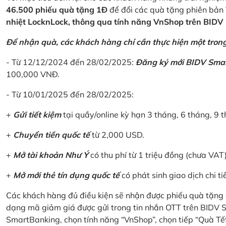
46.500 phiếu quà tặng 1Đ
để đổi các quà tặng phiên bản 
nhiệt LocknLock, thông qua tính năng VnShop trên BID
Để nhận quà, các khách hàng chỉ cần thực hiện một trong 
- Từ 12/12/2024 đến 28/02/2025:
Đăng ký mới BIDV Sma
100,000 VNĐ.
- Từ 10/01/2025 đến 28/02/2025:
+
Gửi tiết kiệm
tại quầy/online kỳ hạn 3 tháng, 6 tháng, 9 t
+
Chuyển tiền quốc tế
từ 2,000 USD.
+
Mở tài khoản Như Ý
có thu phí từ 1 triệu đồng (chưa VAT
+
Mở mới thẻ tín dụng quốc tế
có phát sinh giao dịch chi ti
Các khách hàng đủ điều kiện sẽ nhận được phiếu quà tặng 
dạng mã giảm giá được gửi trong tin nhắn OTT trên BIDV
SmartBanking, chọn tính năng “VnShop”, chọn tiếp “Quà Tế