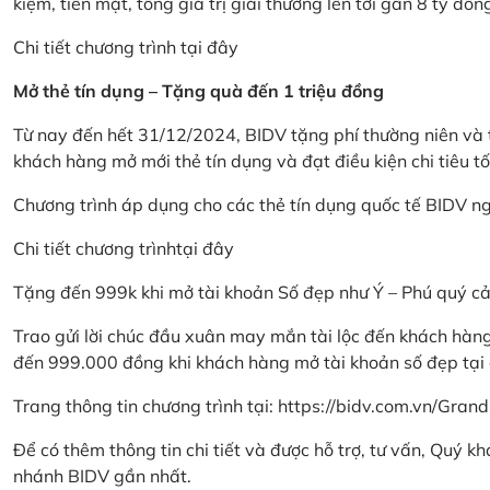
kiệm, tiền mặt, tổng giá trị giải thưởng lên tới gần 8 tỷ đồn
Chi tiết chương trình
tại đây
Mở thẻ tín dụng – Tặng quà đến 1 triệu đồng
Từ nay đến hết 31/12/2024, BIDV tặng phí thường niên và t
khách hàng mở mới thẻ tín dụng và đạt điều kiện chi tiêu tố
Chương trình áp dụng cho các thẻ tín dụng quốc tế BIDV n
Chi tiết chương trình
tại đây
Tặng đến 999k khi mở tài khoản Số đẹp như Ý – Phú quý c
Trao gửi lời chúc đầu xuân may mắn tài lộc đến khách hà
đến 999.000 đồng khi khách hàng mở tài khoản số đẹp tại
Trang thông tin chương trình tại:
https://bidv.com.vn/Grand
Để có thêm thông tin chi tiết và được hỗ trợ, tư vấn, Quý 
nhánh BIDV gần nhất.