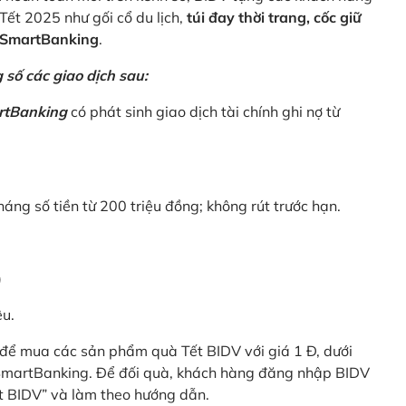
Tết 2025 như gối cổ du lịch,
túi đay thời trang, cốc giữ
V SmartBanking
.
số các giao dịch sau:
rtBanking
có phát sinh giao dịch tài chính ghi nợ từ
háng số tiền từ 200 triệu đồng; không rút trước hạn.
)
êu.
để mua các sản phẩm quà Tết BIDV với giá 1 Đ, dưới
 SmartBanking. Để đối quà, khách hàng đăng nhập BIDV
t BIDV” và làm theo hướng dẫn.