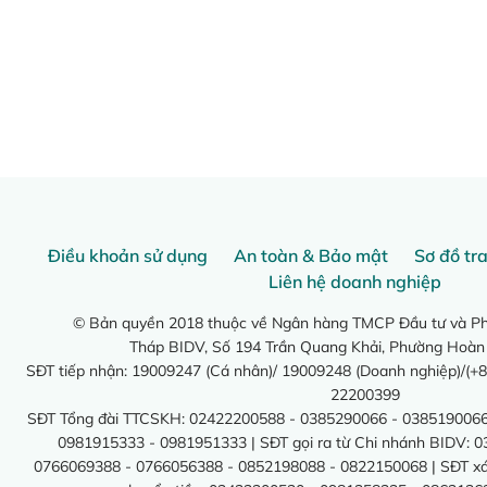
Điều khoản sử dụng
An toàn & Bảo mật
Sơ đồ tr
Liên hệ doanh nghiệp
© Bản quyền 2018 thuộc về Ngân hàng TMCP Đầu tư và Phá
Tháp BIDV, Số 194 Trần Quang Khải, Phường Hoàn
SĐT tiếp nhận: 19009247 (Cá nhân)/ 19009248 (Doanh nghiệp)/(+8
22200399
SĐT Tổng đài TTCSKH: 02422200588 - 0385290066 - 0385190066
0981915333 - 0981951333 | SĐT gọi ra từ Chi nhánh BIDV: 
0766069388 - 0766056388 - 0852198088 - 0822150068 | SĐT xác 