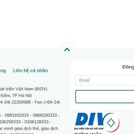
Đăng 
ang
Liên hệ cá nhân
t triển Việt Nam (BIDV)
 Kiếm, TP Hà Nội
4-24) 22200588 - Fax: (+84-24)
 - 0981910333 - 0866200333 -
0336258333 - 0336128333 -
minh giao dịch thẻ, giao dịch