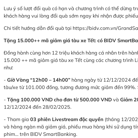
Lưu ý số lượt đổi quà có hạn và chương trình có thể dừng t
khách hàng vui lòng đổi quà sớm ngay khi nhận được phiế
Chi tiết hướng dẫn đổi quà tại
https://bidv.com.vn/GrandSa
Tặng 15.000++ mã giảm giá tàu xe Tết: có BIDV SmartBa
Đồng hành cùng hơn 12 triệu khách hàng cá nhân trên hành
15.000 ++ mã giảm giá tàu xe Tết cùng các chương trình L
như:
-
Giờ Vàng “12h00 – 14h00”
hàng ngày từ 12/12/2024 đến
tàu/xe từ 101.000 đồng, tương đương mức giảm đến 99%. 
-
Tặng 100.000 VND cho đơn từ 500.000 VND
và
Giảm 
12/12/2024 đến 28/02/2025.
- Tham gia
03 phiên Livestream độc quyền
(tháng 12/202
và hàng ngàn mã giảm giá, phiếu mua hàng khi sử dụng tí
phim… trên BIDV SmartBanking.