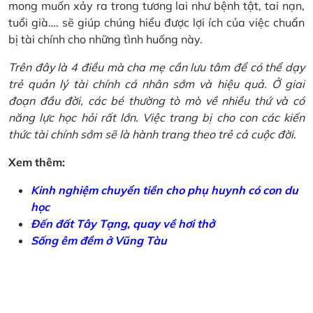
mong muốn xảy ra trong tương lai như bệnh tật, tai nạn,
tuổi già…. sẽ giúp chúng hiểu được lợi ích của việc chuẩn
bị tài chính cho những tình huống này.
Trên đây là 4 điều mà cha mẹ cần lưu tâm để có thể dạy
trẻ quản lý tài chính cá nhân sớm và hiệu quả. Ở giai
đoạn đầu đời, các bé thường tò mò về nhiều thứ và có
năng lực học hỏi rất lớn. Việc trang bị cho con các kiến
thức tài chính sớm sẽ là hành trang theo trẻ cả cuộc đời.
Xem thêm:
Kinh nghiệm chuyển tiền cho phụ huynh có con du
học
Đến đất Tây Tạng, quay về hơi thở
Sống êm đềm ở Vũng Tàu