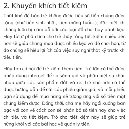
2. Khuyến khích tiết kiệm
Thật khó để bảo trẻ không được tiêu số tiền chúng được
tặng (như tiền sinh nhật, tiền mừng tuổi….), đặc biệt khi
chúng luôn bị cám dỗ bởi các loại đồ chơi hay bánh kẹo.
Hãy từ từ phân tích cho trẻ thấy rằng tiết kiệm nhiều tiền
hơn sẽ giúp chúng mua được nhiều kẹo và đồ chơi hơn, từ
đó chúng sẽ hiểu lợi ích của việc suy nghĩ thật kỹ trước khi
tiêu tiền.
Hãy tạo cơ hội để trẻ kiếm thêm tiền. Trẻ lớn có thể được
phép dùng internet để so sánh giá và phân biệt sự khác
nhau giữa các sản phẩm đắt và rẻ. Trẻ nhỏ hơn có thể
được hướng dẫn để cắt các phiếu giảm giá, và mỗi phiếu
bạn sử dụng để mua hàng sẽ tương ứng với số tiền mặt
chúng kiếm được. Đồng thời, cha mẹ hãy ngồi xuống bàn
bạc với con về cách con sẽ phân bổ số tiền này cho việc
chi tiêu và tiết kiệm. Trò chơi tiết kiệm này sẽ giúp trẻ
hứng khởi với các bài học về quản lý tiền.