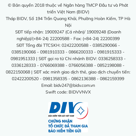
© Bản quyền 2018 thuộc về Ngân hàng TMCP Đầu tư và Phát
triển Việt Nam (BIDV)
Tháp BIDV, Số 194 Trần Quang Khải, Phường Hoàn Kiếm, TP Hà
Nội
SĐT tiếp nhận: 19009247 (Cá nhân)/ 19009248 (Doanh
nghiệp)/(+84-24) 22200588 - Fax: (+84-24) 22200399
SĐT Tổng đài TTCSKH: 02422200588 - 0385290066 -
0385190066 - 0981910333 - 0866200333 - 0981915333 -
0981951333 | SĐT gọi ra từ Chi nhánh BIDV: 0336258333 -
0336128333 - 0766069388 - 0766056388 - 0852198088 -
0822150068 | SĐT xác minh giao dịch thẻ, giao dịch chuyển tiền:
02422200520 - 0981358335 - 0862136388 - 0862159399
Email:
bidv247@bidv.com.vn
Swift code: BIDVVNVX