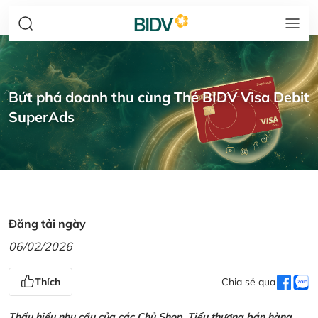
Bứt phá doanh thu cùng Thẻ BIDV Visa Debit
SuperAds
Đăng tải ngày
06/02/2026
Thích
Chia sẻ qua
Thấu hiểu nhu cầu của các Chủ Shop, Tiểu thương bán hàng