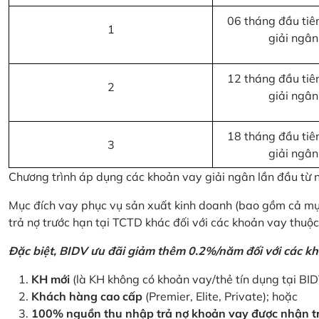
06 tháng đầu tiên
1
giải ngân
12 tháng đầu tiên
2
giải ngân
18 tháng đầu tiên
3
giải ngân
Chương trình áp dụng các khoản vay giải ngân lần đầu từ
Mục đích vay phục vụ sản xuất kinh doanh (bao gồm cả mục
trả nợ trước hạn tại TCTD khác đối với các khoản vay thuộc
Đặc biệt, BIDV ưu đãi giảm thêm 0.2%/năm đối với các kh
KH mới
(là KH không có khoản vay/thẻ tín dụng tại BI
Khách hàng cao cấp
(Premier, Elite, Private); hoặc
100% nguồn thu nhập trả nợ khoản vay được nhận tr