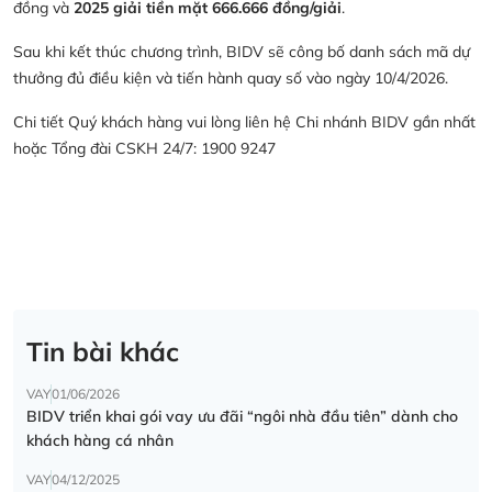
đồng và
2025 giải tiền mặt 666.666 đồng/giải
.
Sau khi kết thúc chương trình, BIDV sẽ công bố danh sách mã dự
thưởng đủ điều kiện và tiến hành quay số vào ngày 10/4/2026.
Chi tiết Quý khách hàng vui lòng liên hệ Chi nhánh BIDV gần nhất
hoặc Tổng đài CSKH 24/7: 1900 9247
Tin bài khác
VAY
01/06/2026
BIDV triển khai gói vay ưu đãi “ngôi nhà đầu tiên” dành cho
khách hàng cá nhân
VAY
04/12/2025