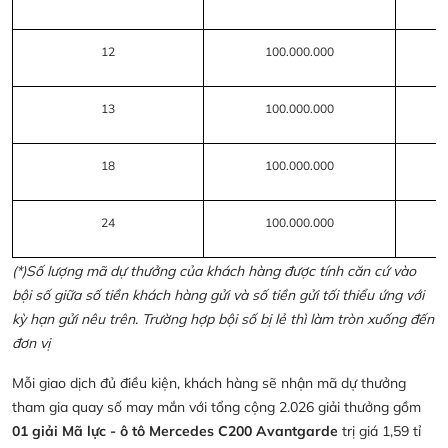
12
100.000.000
13
100.000.000
18
100.000.000
24
100.000.000
(*)Số lượng mã dự thưởng của khách hàng được tính căn cứ vào
bội số giữa số tiền khách hàng gửi và số tiền gửi tối thiểu ứng với
kỳ hạn gửi nêu trên. Trường hợp bội số bị lẻ thì làm tròn xuống đến
đơn vị
Mỗi giao dịch đủ điều kiện, khách hàng sẽ nhận mã dự thưởng
tham gia quay số may mắn với tổng cộng 2.026 giải thưởng gồm
01 giải Mã lực - ô tô Mercedes C200 Avantgarde
trị giá 1,59 tỉ