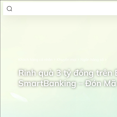
Khách hàng cá nhân
Khuyến mại
Ngân hàng số
Rinh quà 3 tỷ đồng trên
SmartBanking – Đón Mã