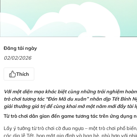
Đăng tải ngày
02/02/2026
Thích
Với một diện mạo khác biệt cùng những trải nghiệm hoàn t
trò chơi tương tác “Đón Mã du xuân” nhân dịp Tết Bính 
giải thưởng giá trị để cùng khai mở một năm mới đầy tài 
Từ trò chơi dân gian đến game tương tác trên ứng dụng
Lấy ý tưởng từ trò chơi cờ đua ngựa – một trò chơi phổ biến
các dịp lễ Tết, họp mặt gia đình và bạn bè, phù hợp với nh