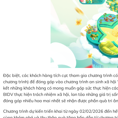
Đặc biệt, các khách hàng tích cực tham gia chương trình có 
chương trình) để đóng góp vào chương trình an sinh xã hộ
kết những khách hàng có mong muốn góp sức thực hiện các 
BIDV thực hiện trách nhiệm xã hội, lan tỏa những giá trị s
đóng góp nhiều hoa mai nhất sẽ nhận được phần quà tri ân 
Chương trình dự kiến triển khai từ ngày 02/02/2026 đến 
cùng khám phá và thu thập quà tặng hấp dẫn từ chương tr