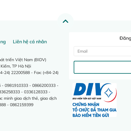
Đăng 
ang
Liên hệ cá nhân
t triển Việt Nam (BIDV)
 Kiếm, TP Hà Nội
4-24) 22200588 - Fax: (+84-24)
 - 0981910333 - 0866200333 -
0336258333 - 0336128333 -
minh giao dịch thẻ, giao dịch
388 - 0862159399