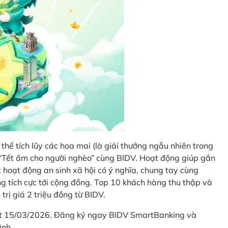
thể tích lũy các hoa mai (là giải thưởng ngẫu nhiên trong
i “Tết ấm cho người nghèo” cùng BIDV. Hoạt động giúp gắn
hoạt động an sinh xã hội có ý nghĩa, chung tay cùng
ống tích cực tới cộng đồng. Top 10 khách hàng thu thập và
trị giá 2 triệu đồng từ BIDV.
hết 15/03/2026. Đăng ký ngay BIDV SmartBanking và
ình.