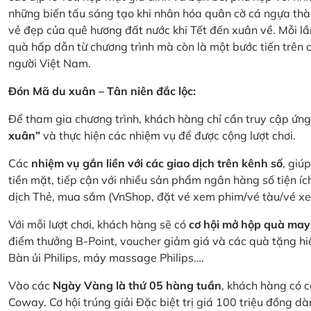
những biến tấu sáng tạo khi nhân hóa quân cờ cá ngựa thà
vẻ đẹp của quê hương đất nước khi Tết đến xuân về. Mỗi lầ
quà hấp dẫn từ chương trình mà còn là một bước tiến trên
người Việt Nam.
Đón Mã du xuân – Tân niên đắc lộc:
Để tham gia chương trình, khách hàng chỉ cần truy cập ứ
xuân”
và thực hiện các nhiệm vụ để được cộng lượt chơi.
Các
nhiệm vụ gắn liền với các giao dịch trên kênh số
, giú
tiền mặt, tiếp cận với nhiều sản phẩm ngân hàng số tiện íc
dịch Thẻ, mua sắm (VnShop, đặt vé xem phim/vé tàu/vé x
Với mỗi lượt chơi, khách hàng sẽ có
cơ hội mở hộp quà may
điểm thưởng B-Point, voucher giảm giá và các quà tặng hiện
Bàn ủi Philips, máy massage Philips….
Vào các
Ngày Vàng là thứ 05 hàng tuần
, khách hàng có c
Coway. Cơ hội trúng giải Đặc biệt trị giá 100 triệu đồng 