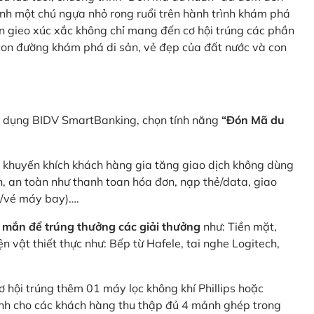
nh một chú ngựa nhỏ rong ruổi trên hành trình khám phá
n gieo xúc xắc không chỉ mang đến cơ hội trúng các phần
 con đường khám phá di sản, vẻ đẹp của đất nước và con
ng dụng BIDV SmartBanking, chọn tính năng
“Đón Mã du
p khuyến khích khách hàng gia tăng giao dịch không dùng
h, an toàn như thanh toan hóa đơn, nạp thẻ/data, giao
e/vé máy bay)….
 mắn để trúng thưởng các giải thưởng
như: Tiền mặt,
 vật thiết thực như: Bếp từ Hafele, tai nghe Logitech,
ơ hội trúng thêm 01 máy lọc không khí Phillips hoặc
dành cho các khách hàng thu thập đủ 4 mảnh ghép trong