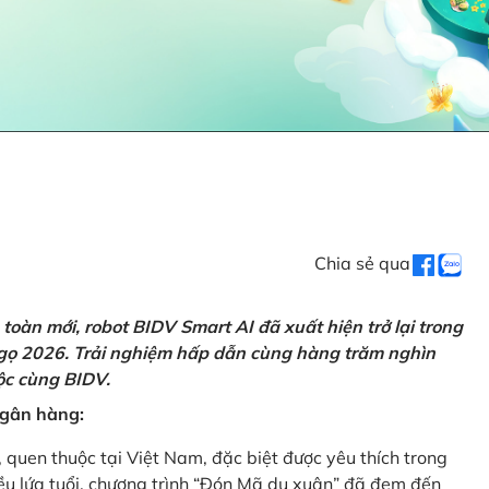
Chia sẻ qua
oàn mới, robot BIDV Smart AI đã xuất hiện trở lại trong
Ngọ 2026. Trải nghiệm hấp dẫn cùng hàng trăm nghìn
lộc cùng BIDV.
 ngân hàng:
, quen thuộc tại Việt Nam, đặc biệt được yêu thích trong
iều lứa tuổi, chương trình “Đón Mã du xuân” đã đem đến