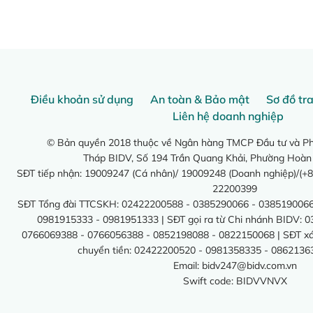
Điều khoản sử dụng
An toàn & Bảo mật
Sơ đồ tr
Liên hệ doanh nghiệp
© Bản quyền 2018 thuộc về Ngân hàng TMCP Đầu tư và Phá
Tháp BIDV, Số 194 Trần Quang Khải, Phường Hoàn
SĐT tiếp nhận: 19009247 (Cá nhân)/ 19009248 (Doanh nghiệp)/(+8
22200399
SĐT Tổng đài TTCSKH: 02422200588 - 0385290066 - 0385190066
0981915333 - 0981951333 | SĐT gọi ra từ Chi nhánh BIDV: 
0766069388 - 0766056388 - 0852198088 - 0822150068 | SĐT xác 
chuyển tiền: 02422200520 - 0981358335 - 0862136
Email:
bidv247@bidv.com.vn
Swift code: BIDVVNVX