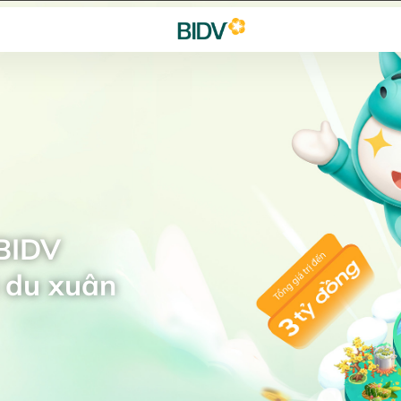
 BIDV
 du xuân