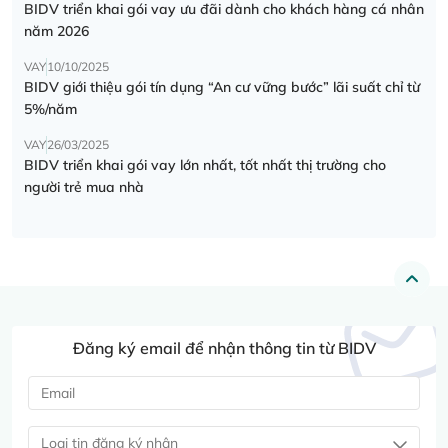
BIDV triển khai gói vay ưu đãi dành cho khách hàng cá nhân
năm 2026
VAY
10/10/2025
BIDV giới thiệu gói tín dụng “An cư vững bước” lãi suất chỉ từ
5%/năm
VAY
26/03/2025
BIDV triển khai gói vay lớn nhất, tốt nhất thị trường cho
người trẻ mua nhà
Đăng ký email để nhận thông tin từ BIDV
Loại tin đăng ký nhận