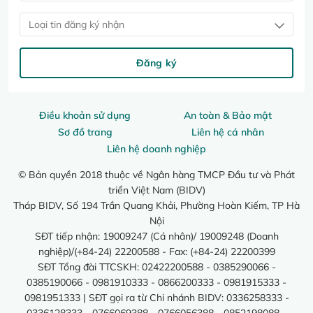
Loại tin đăng ký nhận
Đăng ký
Điều khoản sử dụng
An toàn & Bảo mật
Sơ đồ trang
Liên hệ cá nhân
Liên hệ doanh nghiệp
© Bản quyền 2018 thuộc về Ngân hàng TMCP Đầu tư và Phát
triển Việt Nam (BIDV)
Tháp BIDV, Số 194 Trần Quang Khải, Phường Hoàn Kiếm, TP Hà
Nội
SĐT tiếp nhận: 19009247 (Cá nhân)/ 19009248 (Doanh
nghiệp)/(+84-24) 22200588 - Fax: (+84-24) 22200399
SĐT Tổng đài TTCSKH: 02422200588 - 0385290066 -
0385190066 - 0981910333 - 0866200333 - 0981915333 -
0981951333 | SĐT gọi ra từ Chi nhánh BIDV: 0336258333 -
0336128333 - 0766069388 - 0766056388 - 0852198088 -