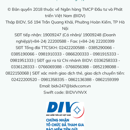
© Bản quyền 2018 thuộc về Ngân hàng TMCP Đầu tư và Phát
triển Việt Nam (BIDV)
Tháp BIDV, Số 194 Trần Quang Khải, Phường Hoàn Kiếm, TP Hà
Nội
SĐT tiếp nhận: 19009247 (Cá nhân)/ 19009248 (Doanh
nghiệp)/(+84-24) 22200588 - Fax: (+84-24) 22200399
SĐT Tổng đài TTCSKH: 02422200588 - 0385290066 -
0385190066 - 0981910333 - 0866200333 - 0981915333 -
0981951333 | SĐT gọi ra từ Chi nhánh BIDV: 0336258333 -
0336128333 - 0766069388 - 0766056388 - 0852198088 -
0822150068 | SĐT xác minh giao dịch thẻ, giao dịch chuyển tiền:
02422200520 - 0981358335 - 0862136388 - 0862159399
Email:
bidv247@bidv.com.vn
Swift code: BIDVVNVX