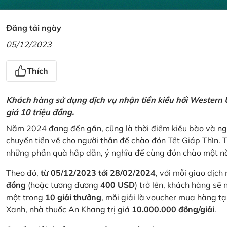
Đăng tải ngày
05/12/2023
Thích
Khách hàng sử dụng dịch vụ nhận tiền kiều hối Western U
giá 10 triệu đồng.
Năm 2024 đang đến gần, cũng là thời điểm kiều bào và ngư
chuyển tiền về cho người thân để chào đón Tết Giáp Thìn.
những phần quà hấp dẫn, ý nghĩa để cùng đón chào một nă
Theo đó,
từ 05/12/2023 tới 28/02/2024
, với mỗi giao dịch
đồng
(hoặc tương đương
400 USD
) trở lên, khách hàng s
một trong
10 giải thưởng
, mỗi giải là voucher mua hàng t
Xanh, nhà thuốc An Khang trị giá
10.000.000 đồng/giải
.