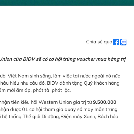
Chia sẻ qua
nion của BIDV sẽ có cơ hội trúng voucher mua hàng trị
ời Việt Nam sinh sống, làm việc tại nước ngoài nô nức
 Thấu hiểu nhu cầu đó, BIDV dành tặng Quý khách hàng
m mới ấm áp, phát tài phát lộc.
 nhận tiền kiều hối Western Union giá trị từ
9.500.000
ẽ nhận được 01 cơ hội tham gia quay số may mắn trúng
ại hệ thống Thế giới Di động, Điện máy Xanh, Bách hóa