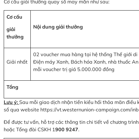
Cơ cấu giải thưởng quay số may mắn như sau:
Cơ cấu
Nội dung giải thưởng
giải
thưởng
02 voucher mua hàng tại hệ thống Thế giới di
Giải nhất
Điện máy Xanh, Bách hóa Xanh, nhà thuốc An
mỗi voucher trị giá 5.000.000 đồng
Tổng
Lưu ý:
Sau mỗi giao dịch nhận tiền kiều hối thỏa mãn điều 
số qua website
https://vt.westernunion-campaign.com/inb
Để được tư vấn, hỗ trợ các thông tin chi tiết về chương trì
hoặc Tổng đài CSKH 1
900 9247
.