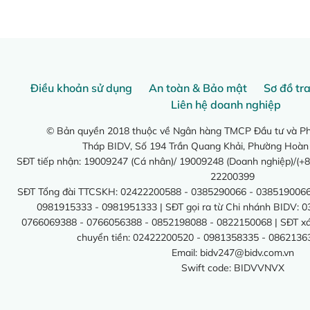
Điều khoản sử dụng
An toàn & Bảo mật
Sơ đồ tr
Liên hệ doanh nghiệp
© Bản quyền 2018 thuộc về Ngân hàng TMCP Đầu tư và Phá
Tháp BIDV, Số 194 Trần Quang Khải, Phường Hoàn
SĐT tiếp nhận: 19009247 (Cá nhân)/ 19009248 (Doanh nghiệp)/(+8
22200399
SĐT Tổng đài TTCSKH: 02422200588 - 0385290066 - 0385190066
0981915333 - 0981951333 | SĐT gọi ra từ Chi nhánh BIDV: 
0766069388 - 0766056388 - 0852198088 - 0822150068 | SĐT xác 
chuyển tiền: 02422200520 - 0981358335 - 0862136
Email:
bidv247@bidv.com.vn
Swift code: BIDVVNVX