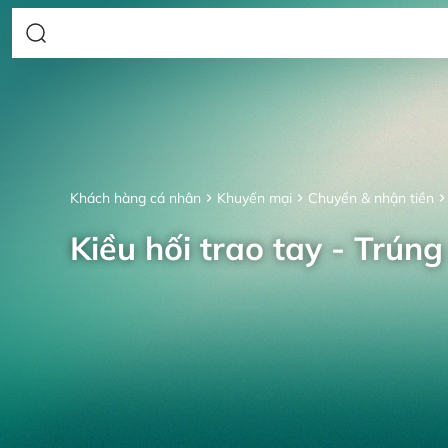
Khách hàng cá nhân
Khuyến mại
Chuyển & nhận tiền
Kiều hối trao tay - Trúng