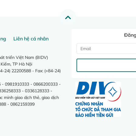
Đăng 
ang
Liên hệ cá nhân
t triển Việt Nam (BIDV)
 Kiếm, TP Hà Nội
4-24) 22200588 - Fax: (+84-24)
 - 0981910333 - 0866200333 -
0336258333 - 0336128333 -
minh giao dịch thẻ, giao dịch
388 - 0862159399