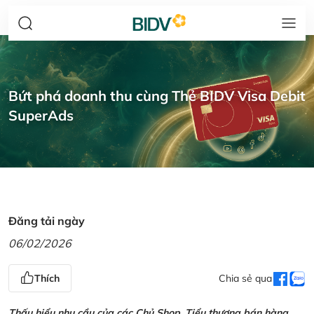
Bứt phá doanh thu cùng Thẻ BIDV Visa Debit
SuperAds
Đăng tải ngày
06/02/2026
Thích
Chia sẻ qua
Thấu hiểu nhu cầu của các Chủ Shop, Tiểu thương bán hàng