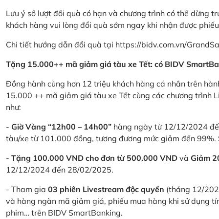
Lưu ý số lượt đổi quà có hạn và chương trình có thể dừng t
khách hàng vui lòng đổi quà sớm ngay khi nhận được phiế
Chi tiết hướng dẫn đổi quà tại
https://bidv.com.vn/GrandSa
Tặng 15.000++ mã giảm giá tàu xe Tết: có BIDV SmartBa
Đồng hành cùng hơn 12 triệu khách hàng cá nhân trên hành
15.000 ++ mã giảm giá tàu xe Tết cùng các chương trình L
như:
-
Giờ Vàng “12h00 – 14h00”
hàng ngày từ 12/12/2024 đến
tàu/xe từ 101.000 đồng, tương đương mức giảm đến 99%. 
-
Tặng 100.000 VND cho đơn từ 500.000 VND
và
Giảm 
12/12/2024 đến 28/02/2025.
- Tham gia
03 phiên Livestream độc quyền
(tháng 12/202
và hàng ngàn mã giảm giá, phiếu mua hàng khi sử dụng tí
phim… trên BIDV SmartBanking.