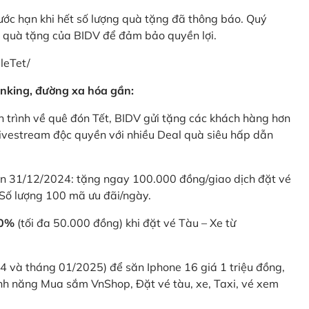
rước hạn khi hết số lượng quà tặng đã thông báo. Quý
u quà tặng của BIDV để đảm bảo quyền lợi.
leTet/
nking, đường xa hóa gần:
 trình về quê đón Tết, BIDV gửi tặng các khách hàng hơn
ivestream độc quyền với nhiều Deal quà siêu hấp dẫn
 31/12/2024: tặng ngay 100.000 đồng/giao dịch đặt vé
Số lượng 100 mã ưu đãi/ngày.
20%
(tối đa 50.000 đồng) khi đặt vé Tàu – Xe từ
4 và tháng 01/2025) để săn Iphone 16 giá 1 triệu đồng,
nh năng Mua sắm VnShop, Đặt vé tàu, xe, Taxi, vé xem