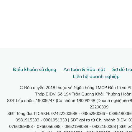
Điều khoản sử dụng
An toàn & Bảo mật
Sơ đồ tr
Liên hệ doanh nghiệp
© Bản quyền 2018 thuộc về Ngân hàng TMCP Đầu tư và Phá
Tháp BIDV, Số 194 Trần Quang Khải, Phường Hoàn
SĐT tiếp nhận: 19009247 (Cá nhân)/ 19009248 (Doanh nghiệp)/(+8
22200399
SĐT Tổng đài TTCSKH: 02422200588 - 0385290066 - 0385190066
0981915333 - 0981951333 | SĐT gọi ra từ Chi nhánh BIDV: 
0766069388 - 0766056388 - 0852198088 - 0822150068 | SĐT xác 