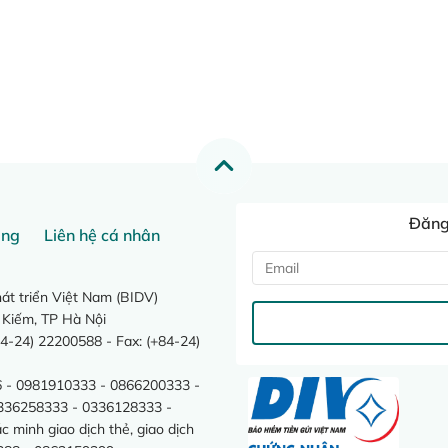
Đăng 
ang
Liên hệ cá nhân
t triển Việt Nam (BIDV)
 Kiếm, TP Hà Nội
4-24) 22200588 - Fax: (+84-24)
 - 0981910333 - 0866200333 -
0336258333 - 0336128333 -
minh giao dịch thẻ, giao dịch