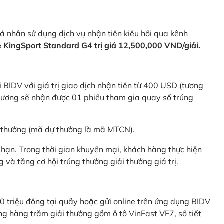
 nhân sử dụng dịch vụ nhận tiền kiều hối qua kênh
KingSport Standard G4 trị giá 12,500,000 VND/giải.
 BIDV với giá trị giao dịch nhận tiền từ 400 USD (tương
ương sẽ nhận được 01 phiếu tham gia quay số trúng
ự thưởng (mã dự thưởng là mã MTCN).
hạn. Trong thời gian khuyến mại, khách hàng thực hiện
và tăng cơ hội trúng thưởng giải thưởng giá trị.
0 triệu đồng tại quầy hoặc gửi online trên ứng dụng BIDV
g hàng trăm giải thưởng gồm ô tô VinFast VF7, sổ tiết