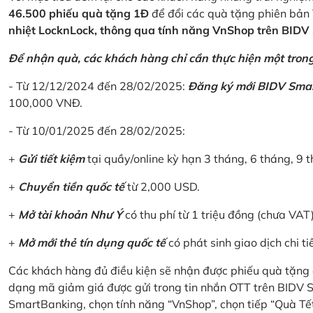
46.500 phiếu quà tặng 1Đ
để đổi các quà tặng phiên bản 
nhiệt LocknLock, thông qua tính năng VnShop trên BID
Để nhận quà, các khách hàng chỉ cần thực hiện một trong 
- Từ 12/12/2024 đến 28/02/2025:
Đăng ký mới BIDV Sma
100,000 VNĐ.
- Từ 10/01/2025 đến 28/02/2025:
+
Gửi tiết kiệm
tại quầy/online kỳ hạn 3 tháng, 6 tháng, 9 t
+
Chuyển tiền quốc tế
từ 2,000 USD.
+
Mở tài khoản Như Ý
có thu phí từ 1 triệu đồng (chưa VAT
+
Mở mới thẻ tín dụng quốc tế
có phát sinh giao dịch chi ti
Các khách hàng đủ điều kiện sẽ nhận được phiếu quà tặng 
dạng mã giảm giá được gửi trong tin nhắn OTT trên BIDV
SmartBanking, chọn tính năng “VnShop”, chọn tiếp “Quà Tế