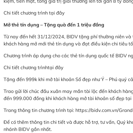
kiệm, tiền mặt, tổng giá trị giải thưởng lên tới gần 8 tỷ đồn
Chi tiết chương trình
tại đây
Mở thẻ tín dụng – Tặng quà đến 1 triệu đồng
Từ nay đến hết 31/12/2024, BIDV tặng phí thường niên và t
khách hàng mở mới thẻ tín dụng và đạt điều kiện chi tiêu tố
Chương trình áp dụng cho các thẻ tín dụng quốc tế BIDV n
Chi tiết chương trình
tại đây
Tặng đến 999k khi mở tài khoản Số đẹp như Ý – Phú quý c
Trao gửi lời chúc đầu xuân may mắn tài lộc đến khách hà
đến 999.000 đồng khi khách hàng mở tài khoản số đẹp tại
Trang thông tin chương trình tại:
https://bidv.com.vn/Grand
Để có thêm thông tin chi tiết và được hỗ trợ, tư vấn, Quý 
nhánh BIDV gần nhất.