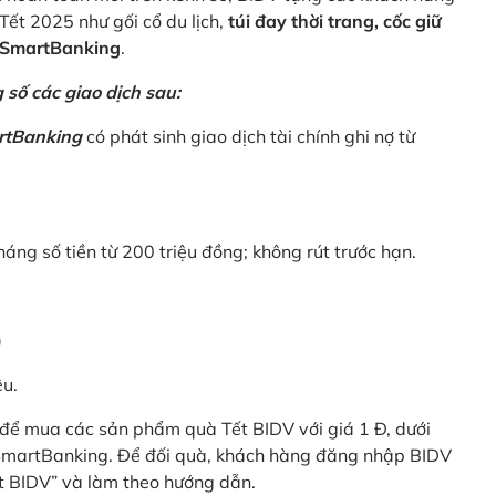
Tết 2025 như gối cổ du lịch,
túi đay thời trang, cốc giữ
V SmartBanking
.
số các giao dịch sau:
rtBanking
có phát sinh giao dịch tài chính ghi nợ từ
háng số tiền từ 200 triệu đồng; không rút trước hạn.
)
êu.
để mua các sản phẩm quà Tết BIDV với giá 1 Đ, dưới
 SmartBanking. Để đối quà, khách hàng đăng nhập BIDV
t BIDV” và làm theo hướng dẫn.