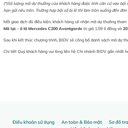
(*)Số lượng mã dự thưởng của khách hàng được tính căn cứ vào bội số 
hạn gửi nêu trên. Trường hợp bội số bị lẻ thì làm tròn xuống đến đơn 
Mỗi giao dịch đủ điều kiện, khách hàng sẽ nhận mã dự thưởng tham
Mã lực - ô tô Mercedes C200 Avantgarde
trị giá 1,59 tỉ đồng và
20
Sau khi kết thúc chương trình, BIDV sẽ công bố danh sách mã dự th
Chi tiết Quý khách hàng vui lòng liên hệ Chi nhánh BIDV gần nhất 
Điều khoản sử dụng
An toàn & Bảo mật
Sơ đồ tr