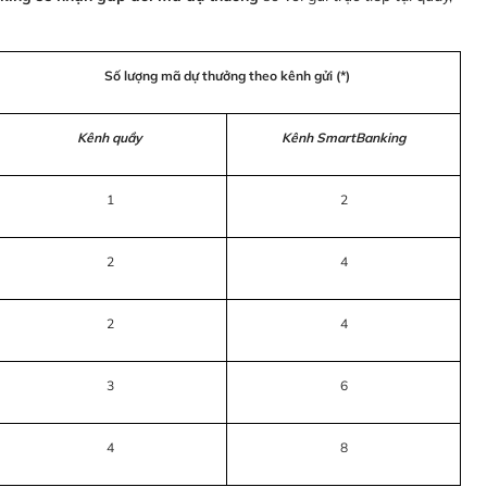
Số lượng mã dự thưởng theo kênh gửi (*)
Kênh quầy
Kênh SmartBanking
1
2
2
4
2
4
3
6
4
8