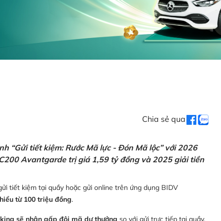
Chia sẻ qua
h “Gửi tiết kiệm: Rước Mã lực - Đón Mã lộc” với 2026
C200 Avantgarde trị giá 1,59 tỷ đồng và 2025 giải tiền
ửi tiết kiệm tại quầy hoặc gửi online trên ứng dụng BIDV
thiểu từ 100 triệu đồng
.
nking sẽ nhận gấp đôi mã dự thưởng
so với gửi trực tiếp tại quầy,