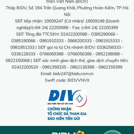
triển Việt Nam (BIDV)
Tháp BIDV, Số 194 Trần Quang Khải, Phường Hoàn Kiếm, TP Hà
Nội
SĐT tiếp nhận: 19009247 (Cá nhân)/ 19009248 (Doanh
nghiệp)/(+84-24) 22200588 - Fax: (+84-24) 22200399
SĐT Tổng đài TTCSKH: 02422200588 - 0385290066 -
0385190066 - 0981910333 - 0866200333 - 0981915333 -
0981951333 | SĐT gọi ra từ Chi nhánh BIDV: 0336258333 -
0336128333 - 0766069388 - 0766056388 - 0852198088 -
0822150068 | SĐT xác minh giao dịch thẻ, giao dịch chuyển tiền:
02422200520 - 0981358335 - 0862136388 - 0862159399
Email:
bidv247@bidv.com.vn
Swift code: BIDVVNVX