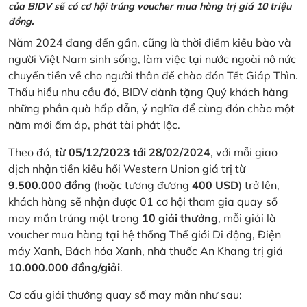
của BIDV sẽ có cơ hội trúng voucher mua hàng trị giá 10 triệu
đồng.
Năm 2024 đang đến gần, cũng là thời điểm kiều bào và
người Việt Nam sinh sống, làm việc tại nước ngoài nô nức
chuyển tiền về cho người thân để chào đón Tết Giáp Thìn.
Thấu hiểu nhu cầu đó, BIDV dành tặng Quý khách hàng
những phần quà hấp dẫn, ý nghĩa để cùng đón chào một
năm mới ấm áp, phát tài phát lộc.
Theo đó,
từ 05/12/2023 tới 28/02/2024
, với mỗi giao
dịch nhận tiền kiều hối Western Union giá trị từ
9.500.000 đồng
(hoặc tương đương
400 USD
) trở lên,
khách hàng sẽ nhận được 01 cơ hội tham gia quay số
may mắn trúng một trong
10 giải thưởng
, mỗi giải là
voucher mua hàng tại hệ thống Thế giới Di động, Điện
máy Xanh, Bách hóa Xanh, nhà thuốc An Khang trị giá
10.000.000 đồng/giải
.
Cơ cấu giải thưởng quay số may mắn như sau: