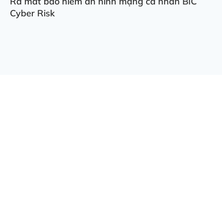
Ra mắt bảo hiểm an ninh mạng cá nhân BIC
Cyber Risk