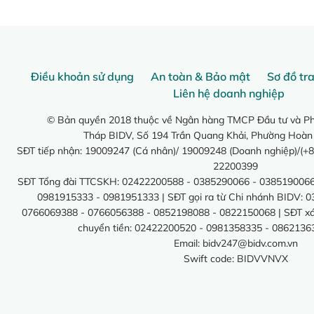
Điều khoản sử dụng
An toàn & Bảo mật
Sơ đồ tr
Liên hệ doanh nghiệp
© Bản quyền 2018 thuộc về Ngân hàng TMCP Đầu tư và Phá
Tháp BIDV, Số 194 Trần Quang Khải, Phường Hoàn
SĐT tiếp nhận: 19009247 (Cá nhân)/ 19009248 (Doanh nghiệp)/(+8
22200399
SĐT Tổng đài TTCSKH: 02422200588 - 0385290066 - 0385190066
0981915333 - 0981951333 | SĐT gọi ra từ Chi nhánh BIDV: 
0766069388 - 0766056388 - 0852198088 - 0822150068 | SĐT xác 
chuyển tiền: 02422200520 - 0981358335 - 0862136
Email:
bidv247@bidv.com.vn
Swift code: BIDVVNVX