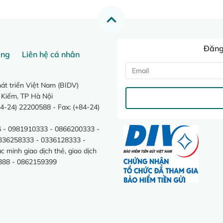
Đăng 
ang
Liên hệ cá nhân
t triển Việt Nam (BIDV)
 Kiếm, TP Hà Nội
4-24) 22200588 - Fax: (+84-24)
 - 0981910333 - 0866200333 -
0336258333 - 0336128333 -
minh giao dịch thẻ, giao dịch
388 - 0862159399