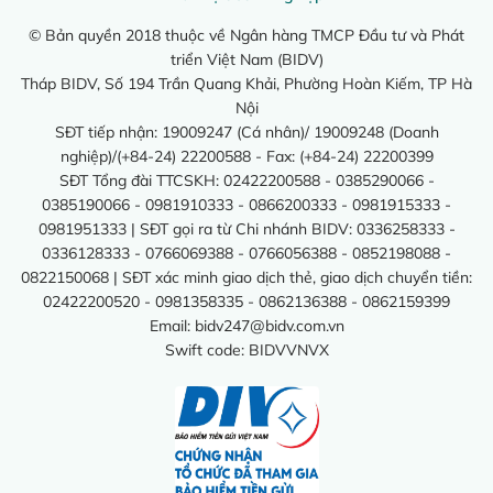
© Bản quyền 2018 thuộc về Ngân hàng TMCP Đầu tư và Phát
triển Việt Nam (BIDV)
Tháp BIDV, Số 194 Trần Quang Khải, Phường Hoàn Kiếm, TP Hà
Nội
SĐT tiếp nhận: 19009247 (Cá nhân)/ 19009248 (Doanh
nghiệp)/(+84-24) 22200588 - Fax: (+84-24) 22200399
SĐT Tổng đài TTCSKH: 02422200588 - 0385290066 -
0385190066 - 0981910333 - 0866200333 - 0981915333 -
0981951333 | SĐT gọi ra từ Chi nhánh BIDV: 0336258333 -
0336128333 - 0766069388 - 0766056388 - 0852198088 -
0822150068 | SĐT xác minh giao dịch thẻ, giao dịch chuyển tiền:
02422200520 - 0981358335 - 0862136388 - 0862159399
Email:
bidv247@bidv.com.vn
Swift code: BIDVVNVX