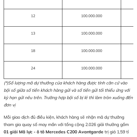
12
100.000.000
13
100.000.000
18
100.000.000
24
100.000.000
(*)Số lượng mã dự thưởng của khách hàng được tính căn cứ vào
bội số giữa số tiền khách hàng gửi và số tiền gửi tối thiểu ứng với
kỳ hạn gửi nêu trên. Trường hợp bội số bị lẻ thì làm tròn xuống đến
đơn vị
Mỗi giao dịch đủ điều kiện, khách hàng sẽ nhận mã dự thưởng
tham gia quay số may mắn với tổng cộng 2.026 giải thưởng gồm
01 giải Mã lực - ô tô Mercedes C200 Avantgarde
trị giá 1,59 tỉ