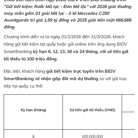
“Gửi tiết kiệm: Rước Mã lực - Đón Mã lộc” với 2026 giải thưởng
may mắn gồm 01 giải Mã lực - ô tô Mercedes C200
Avantgarde trị giá 1,59 tỷ đồng và 2025 giải tiền mặt 666.666
đồng.
Chương trình diễn ra từ ngày 01/2/2026 đến 31/3/2026, khách
hàng gửi tiết kiệm tại quầy hoặc gửi online trên ứng dụng BIDV
SmartBanking
kỳ hạn 6, 12, 13, 18 và 24 tháng, với số tiền gửi
tối thiểu từ 100 triệu đồng
.
Đặc biệt, khách hàng
gửi tiết kiệm trực tuyến trên BIDV
SmartBanking sẽ nhận gấp đôi mã dự thưởng
so với gửi trực
tiếp tại quầy, cụ thể:
Kỳ hạn (tháng)
Số tiền gửi tối thiểu (VND)
6
100.000.000