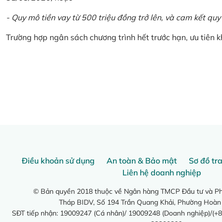
- Quy mô tiền vay từ 500 triệu đồng trở lên, và cam kết quy
Trường hợp ngân sách chương trình hết trước hạn, ưu tiên 
Điều khoản sử dụng
An toàn & Bảo mật
Sơ đồ tr
Liên hệ doanh nghiệp
© Bản quyền 2018 thuộc về Ngân hàng TMCP Đầu tư và Phá
Tháp BIDV, Số 194 Trần Quang Khải, Phường Hoàn
SĐT tiếp nhận: 19009247 (Cá nhân)/ 19009248 (Doanh nghiệp)/(+8