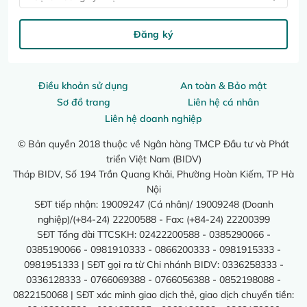
Đăng ký
Điều khoản sử dụng
An toàn & Bảo mật
Sơ đồ trang
Liên hệ cá nhân
Liên hệ doanh nghiệp
© Bản quyền 2018 thuộc về Ngân hàng TMCP Đầu tư và Phát
triển Việt Nam (BIDV)
Tháp BIDV, Số 194 Trần Quang Khải, Phường Hoàn Kiếm, TP Hà
Nội
SĐT tiếp nhận: 19009247 (Cá nhân)/ 19009248 (Doanh
nghiệp)/(+84-24) 22200588 - Fax: (+84-24) 22200399
SĐT Tổng đài TTCSKH: 02422200588 - 0385290066 -
0385190066 - 0981910333 - 0866200333 - 0981915333 -
0981951333 | SĐT gọi ra từ Chi nhánh BIDV: 0336258333 -
0336128333 - 0766069388 - 0766056388 - 0852198088 -
0822150068 | SĐT xác minh giao dịch thẻ, giao dịch chuyển tiền: