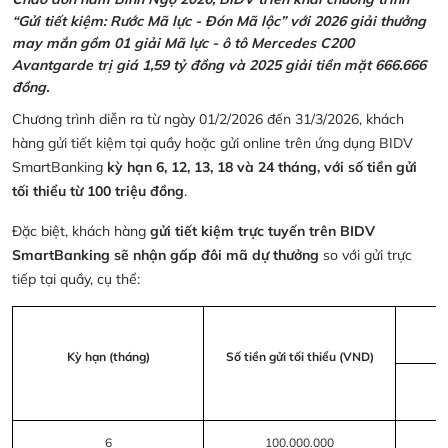
“Gửi tiết kiệm: Rước Mã lực - Đón Mã lộc” với 2026 giải thưởng
may mắn gồm 01 giải Mã lực - ô tô Mercedes C200
Avantgarde trị giá 1,59 tỷ đồng và 2025 giải tiền mặt 666.666
đồng.
Chương trình diễn ra từ ngày 01/2/2026 đến 31/3/2026, khách
hàng gửi tiết kiệm tại quầy hoặc gửi online trên ứng dụng BIDV
SmartBanking
kỳ hạn 6, 12, 13, 18 và 24 tháng, với số tiền gửi
tối thiểu từ 100 triệu đồng
.
Đặc biệt, khách hàng
gửi tiết kiệm trực tuyến trên BIDV
SmartBanking sẽ nhận gấp đôi mã dự thưởng
so với gửi trực
tiếp tại quầy, cụ thể:
Kỳ hạn (tháng)
Số tiền gửi tối thiểu (VND)
6
100.000.000